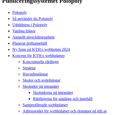
Publiceringssystemet Polopoly
Polopoly
Så använder du Polopoly
Utbildning i Polopoly
Vanliga frågor
Aktuellt utvecklingsarbete
Planerat driftuppehåll
Ny form på KTH:s webbplats 2024
Koncept för KTH:s webbplatser
Konceptuella riktlinjer
Struktur
Huvudingångar
Skolor och avdelningar
Skolsidor på intranätet
Skolsidorna på intranätet
Riktlinjerna för upplägg och innehåll
Samprofilerade webbplatser
Adressregler för webbplatser och domäner på kth.se