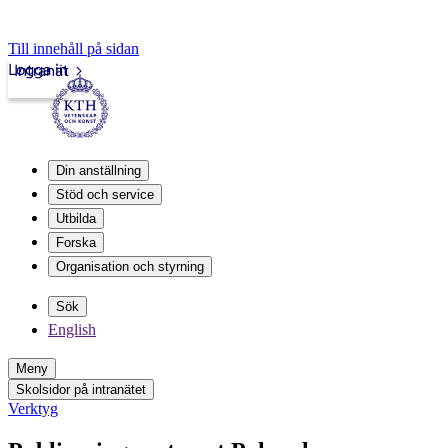
Till innehåll på sidan
Logga in
Intranät
Din anställning
Stöd och service
Utbilda
Forska
Organisation och styrning
Sök
English
Meny
Skolsidor på intranätet
Verktyg