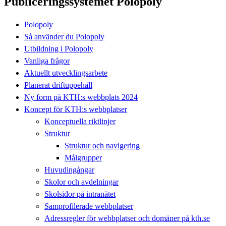
Publiceringssystemet Polopoly
Polopoly
Så använder du Polopoly
Utbildning i Polopoly
Vanliga frågor
Aktuellt utvecklingsarbete
Planerat driftuppehåll
Ny form på KTH:s webbplats 2024
Koncept för KTH:s webbplatser
Konceptuella riktlinjer
Struktur
Struktur och navigering
Målgrupper
Huvudingångar
Skolor och avdelningar
Skolsidor på intranätet
Samprofilerade webbplatser
Adressregler för webbplatser och domäner på kth.se