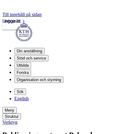
Till innehåll på sidan
Logga in
Intranät
Din anställning
Stöd och service
Utbilda
Forska
Organisation och styrning
Sök
English
Meny
Struktur
Verktyg