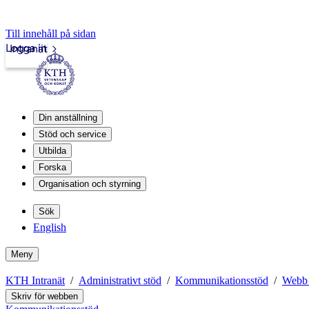
Till innehåll på sidan
Logga in
Intranät
Din anställning
Stöd och service
Utbilda
Forska
Organisation och styrning
Sök
English
Meny
KTH Intranät
Administrativt stöd
Kommunikationsstöd
Webb
Skriv för webben