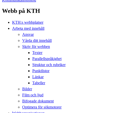
Kommunikationsstöd
Webb på KTH
KTH:s webbplatser
Arbeta med innehåll
Ansvar
Vårda ditt innehåll
Skriv för webben
Texter
Parallellspråkighet
Struktur och rubriker
Punktlistor
Länkar
Tabeller
Bilder
Film och ljud
Bifogade dokument
Optimera för sökmotorer