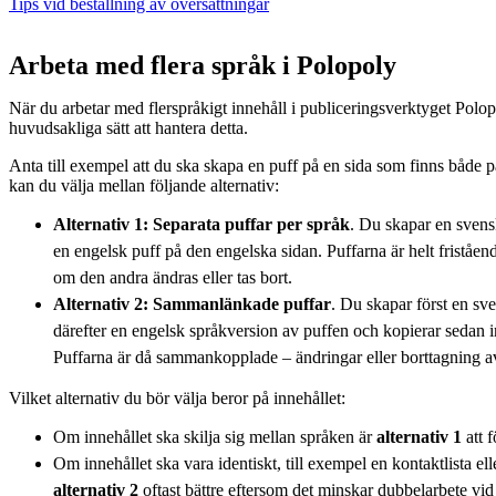
Tips vid beställning av översättningar
Arbeta med flera språk i Polopoly
När du arbetar med flerspråkigt innehåll i publiceringsverktyget Polop
huvudsakliga sätt att hantera detta.
Anta till exempel att du ska skapa en puff på en sida som finns både
kan du välja mellan följande alternativ:
Alternativ 1: Separata puffar per språk
. Du skapar en svens
en engelsk puff på den engelska sidan. Puffarna är helt friståen
om den andra ändras eller tas bort.
Alternativ 2: Sammanlänkade puffar
. Du skapar först en sv
därefter en engelsk språkversion av puffen och kopierar sedan 
Puffarna är då sammankopplade – ändringar eller borttagning a
Vilket alternativ du bör välja beror på innehållet:
Om innehållet ska skilja sig mellan språken är
alternativ 1
att f
Om innehållet ska vara identiskt, till exempel en kontaktlista ell
alternativ 2
oftast bättre eftersom det minskar dubbelarbete vid