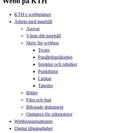
Webb på KTH
KTH:s webbplatser
Arbeta med innehåll
Ansvar
Vårda ditt innehåll
Skriv för webben
Texter
Parallellspråkighet
Struktur och rubriker
Punktlistor
Länkar
Tabeller
Bilder
Film och ljud
Bifogade dokument
Optimera för sökmotorer
Webborganisationen
Digital tillgänglighet