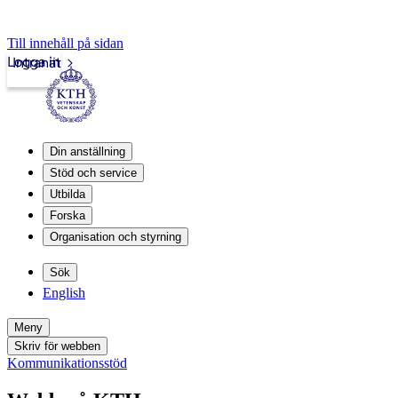
Till innehåll på sidan
Logga in
Intranät
Din anställning
Stöd och service
Utbilda
Forska
Organisation och styrning
Sök
English
Meny
Skriv för webben
Kommunikationsstöd