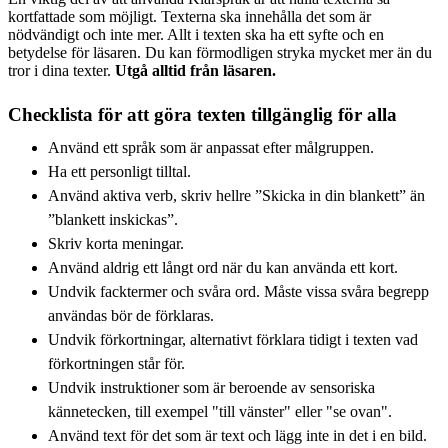
kortfattade som möjligt. Texterna ska innehålla det som är
nödvändigt och inte mer. Allt i texten ska ha ett syfte och en
betydelse för läsaren. Du kan förmodligen stryka mycket mer än du
tror i dina texter.
Utgå alltid från läsaren.
Checklista för att göra texten tillgänglig för alla
Använd ett språk som är anpassat efter målgruppen.
Ha ett personligt tilltal.
Använd aktiva verb, skriv hellre ”Skicka in din blankett” än
”blankett inskickas”.
Skriv korta meningar.
Använd aldrig ett långt ord när du kan använda ett kort.
Undvik facktermer och svåra ord. Måste vissa svåra begrepp
användas bör de förklaras.
Undvik förkortningar, alternativt förklara tidigt i texten vad
förkortningen står för.
Undvik instruktioner som är beroende av sensoriska
kännetecken, till exempel "till vänster" eller "se ovan".
Använd text för det som är text och lägg inte in det i en bild.