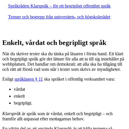
Språkrådets Klarspråk – för ett begripligt offentligt språk
Termer och begrepp från universitets- och högskolerådet
Enkelt, vårdat och begripligt språk
När du skriver texter ska du tänka på läsaren i första hand. Ett klart
och begripligt språk gör det lättare för alla att ta till sig innehållet på
webbplatsen. Det handlar om demokrati: att alla ska ha tillgång till
och rätt att förstå vad som står i texter som skrivs av myndigheter.
Enligt
språklagen § 11
ska språket i offentlig verksamhet vara:
vårdat
enkelt
begripligt.
Klarspråk
är språk som är vårdat, enkelt och begripligt – och
framför allt anpassat efter mottagarnas behov.
En viktig del av att använda Klarspråk är att hålla texterna så