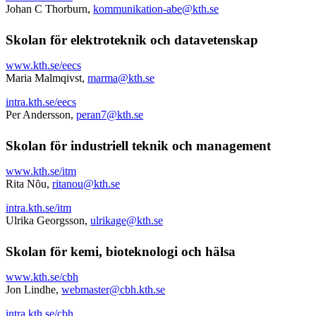
Johan C Thorburn,
kommunikation-abe@kth.se
Skolan för elektroteknik och datavetenskap
www.kth.se/eecs
Maria Malmqivst,
marma@kth.se
intra.kth.se/eecs
Per Andersson,
peran7@kth.se
Skolan för industriell teknik och management
www.kth.se/itm
Rita Nõu,
ritanou@kth.se
intra.kth.se/itm
Ulrika Georgsson,
ulrikage@kth.se
Skolan för kemi, bioteknologi och hälsa
www.kth.se/cbh
Jon Lindhe,
webmaster@cbh.kth.se
intra.kth.se/cbh