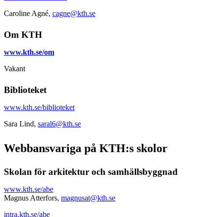
Caroline Agné,
cagne@kth.se
Om KTH
www.kth.se/om
Vakant
Biblioteket
www.kth.se/biblioteket
Sara Lind,
saral6@kth.se
Webbansvariga på KTH:s skolor
Skolan för arkitektur och samhällsbyggnad
www.kth.se/abe
Magnus Atterfors,
magnusat@kth.se
intra.kth.se/abe