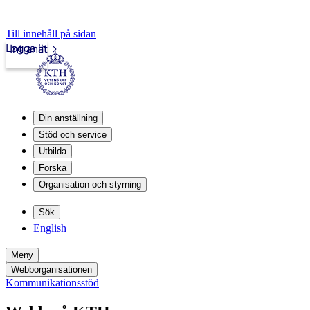
Till innehåll på sidan
Logga in
Intranät
Din anställning
Stöd och service
Utbilda
Forska
Organisation och styrning
Sök
English
Meny
Webborganisationen
Kommunikationsstöd