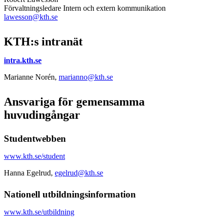
Förvaltningsledare Intern och extern kommunikation
lawesson@kth.se
KTH:s intranät
intra.kth.se
Marianne Norén,
marianno@kth.se
Ansvariga för gemensamma
huvudingångar
Studentwebben
www.kth.se/student
Hanna Egelrud,
egelrud@kth.se
Nationell utbildningsinformation
www.kth.se/utbildning