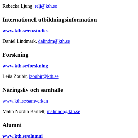
Rebecka Ljung,
relj@kth.se
Internationell utbildningsinformation
www.kth.se/en/studies
Daniel Lindmark,
dalindm@kth.se
Forskning
www.kth.se/forskning
Leila Zoubir,
lzoubir@kth.se
Näringsliv och samhälle
www.kth.se/samverkan
Malin Nordin Bartlett,
malinnor@kth.se
Alumni
www.kth.se/alumni