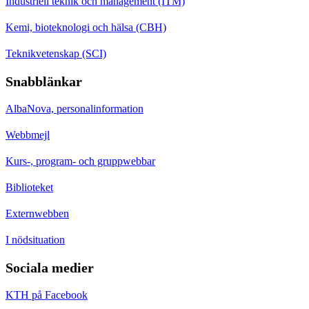
Industriell teknik och management (ITM)
Kemi, bioteknologi och hälsa (CBH)
Teknikvetenskap (SCI)
Snabblänkar
AlbaNova, personalinformation
Webbmejl
Kurs-, program- och gruppwebbar
Biblioteket
Externwebben
I nödsituation
Sociala medier
KTH på Facebook