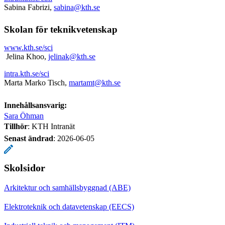
Sabina Fabrizi,
sabina@kth.se
Skolan för teknikvetenskap
www.kth.se/sci
Jelina Khoo,
jelinak@kth.se
intra.kth.se/sci
Marta Marko Tisch,
martamt@kth.se
Innehållsansvarig:
Sara Öhman
Tillhör
: KTH Intranät
Senast ändrad
:
2026-06-05
Skolsidor
Arkitektur och samhällsbyggnad (ABE)
Elektroteknik och datavetenskap (EECS)