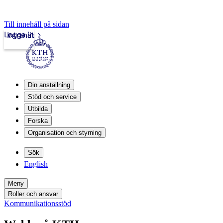
Till innehåll på sidan
Logga in
Intranät
Din anställning
Stöd och service
Utbilda
Forska
Organisation och styrning
Sök
English
Meny
Roller och ansvar
Kommunikationsstöd