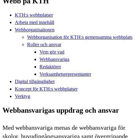
Webb på KTH
KTH:s webbplatser
Arbeta med innehåll
Webborganisationen
Webborganisation för KTH:s gemensamma webbplats
Roller och ansvar
Vem gör vad
Webbansvariga
Redaktörer
Verksamhetsrepresentanter
Digital tillgänglighet
Koncept för KTH:s webbplatser
Verktyg
Webbansvarigas uppdrag och ansvar
Med webbansvariga menas de webbansvariga för
skolor, huvudingångsansvariga samt övergripande