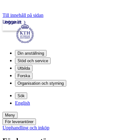
Till innehåll på sidan
Logga in
Intranät
Din anställning
Stöd och service
Utbilda
Forska
Organisation och styrning
Sök
English
Meny
För leverantörer
Upphandling och inköp