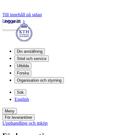
Till innehåll på sidan
Logga in
Intranät
Din anställning
Stöd och service
Utbilda
Forska
Organisation och styrning
Sök
English
Meny
För leverantörer
Upphandling och inköp