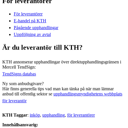
För leverantörer
För leverantörer
E-handel på KTH
Pågående upphandlingar
Uppföljning av avtal
Är du leverantör till KTH?
KTH annonserar upphandlingar över direktupphandlingsgränsen i
Mercell TendSign:
TendSigns databas
Ny som anbudsgivare?
Här finns generella tips vad man kan tänka på när man lämnar
anbud till offentlig sektor se
upphandlingsmyndighetens webbplats
för leverantör
KTH Taggar
:
inköp
upphandling
för leverantörer
Innehållsansvarig: