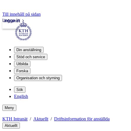
Till innehåll på sidan
Logga in
Intranät
Din anställning
Stöd och service
Utbilda
Forska
Organisation och styrning
Sök
English
Meny
KTH Intranät
Aktuellt
Driftsinformation för anställda
Aktuellt