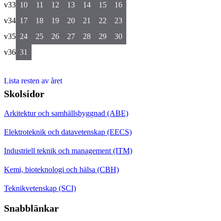
v33
10
11
12
13
14
15
16
v34
17
18
19
20
21
22
23
v35
24
25
26
27
28
29
30
v36
31
Lista resten av året
Skolsidor
Arkitektur och samhällsbyggnad (ABE)
Elektroteknik och datavetenskap (EECS)
Industriell teknik och management (ITM)
Kemi, bioteknologi och hälsa (CBH)
Teknikvetenskap (SCI)
Snabblänkar