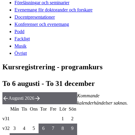
Föreläsningar och seminarier
Evenemang för doktorander och forskare
Docentpresentationer
Konferenser och evenemang
Podd
Fackligt
Musik
Övrigt
Kursregistrering - programkurs
To 6 augusti - To 31 december
Kommande
Augusti 2026
kalenderhändelser saknas.
Mån
Tis
Ons
Tor
Fre
Lör
Sön
v31
1
2
v32
3
4
5
6
7
8
9