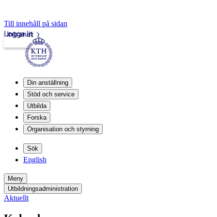
Till innehåll på sidan
Logga in
Intranät
Din anställning
Stöd och service
Utbilda
Forska
Organisation och styrning
Sök
English
Meny
Utbildningsadministration
Aktuellt