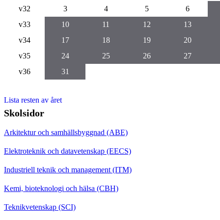
v32
3
4
5
6
v33
10
11
12
13
v34
17
18
19
20
v35
24
25
26
27
v36
31
Lista resten av året
Skolsidor
Arkitektur och samhällsbyggnad (ABE)
Elektroteknik och datavetenskap (EECS)
Industriell teknik och management (ITM)
Kemi, bioteknologi och hälsa (CBH)
Teknikvetenskap (SCI)