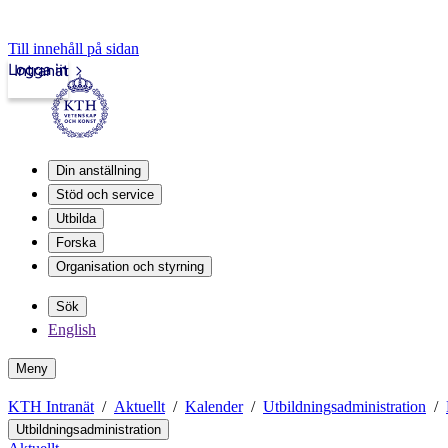
Till innehåll på sidan
Logga in
Intranät
Din anställning
Stöd och service
Utbilda
Forska
Organisation och styrning
Sök
English
Meny
KTH Intranät
Aktuellt
Kalender
Utbildningsadministration
Utbildningsadministration