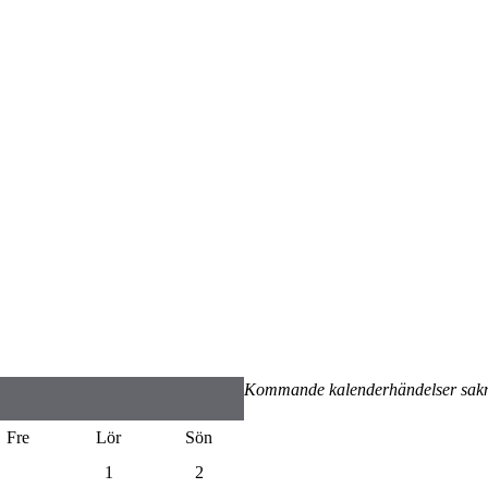
Kommande kalenderhändelser sak
Fre
Lör
Sön
1
2