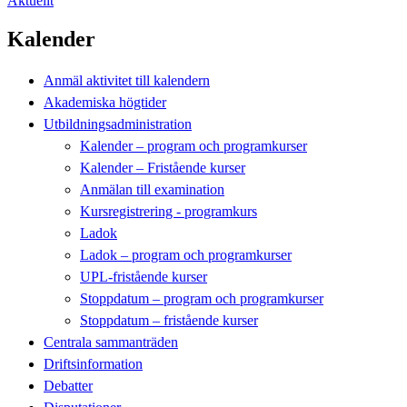
Aktuellt
Kalender
Anmäl aktivitet till kalendern
Akademiska högtider
Utbildningsadministration
Kalender – program och programkurser
Kalender – Fristående kurser
Anmälan till examination
Kursregistrering - programkurs
Ladok
Ladok – program och programkurser
UPL-fristående kurser
Stoppdatum – program och programkurser
Stoppdatum – fristående kurser
Centrala sammanträden
Driftsinformation
Debatter