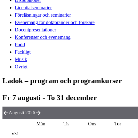
Disputationer
Licentiatseminarier
Föreläsningar och seminarier
Evenemang för doktorander och forskare
Docentpresentationer
Konferenser och evenemang
Podd
Fackligt
Musik
Övrigt
Ladok – program och programkurser
Fr 7 augusti - To 31 december
Augusti 2026
Mån
Tis
Ons
Tor
v31