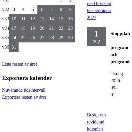
med höststart,
v32
3
4
5
6
7
8
9
höstterminen
2027
v33
10
11
12
13
14
15
16
v34
17
18
19
20
21
22
23
1
Stoppdat
v35
24
25
26
27
28
29
30
sep
–
v36
31
program
och
programku
Lista resten av året
Tisdag
Exportera kalender
2026-
09-
Nuvarande tidsintervall
01
Exportera resten av året
Beslut om
reviderad
kursplan