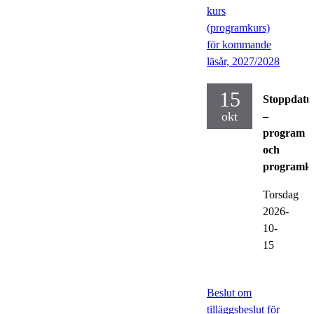
kurs
(programkurs)
för kommande
läsår, 2027/2028
15
Stoppdat
okt
–
program
och
programku
Torsdag
2026-
10-
15
Beslut om
tilläggsbeslut för