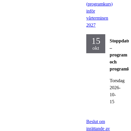
(programkurs)
inför
vårterminen
2027
15
Stoppdat
okt
–
program
och
programku
Torsdag
2026-
10-
15
Beslut om
inrättande av