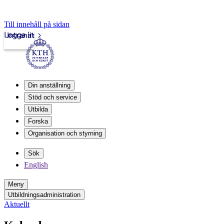
Till innehåll på sidan
Logga in
Intranät
Din anställning
Stöd och service
Utbilda
Forska
Organisation och styrning
Sök
English
Meny
Utbildningsadministration
Aktuellt