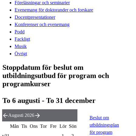
Föreläsningar och seminarier
Evenemang för doktorander och forskare
Docentpresentationer
Konferenser och evenemang
Podd
Fackligt
Musik
Övrigt
Stoppdatum för beslut om
utbildningsutbud för program och
programkurser
To 6 augusti - To 31 december
Augusti 2026
Beslut om
utbildningsplan
Mån
Tis
Ons
Tor
Fre
Lör
Sön
för program
v31
1
2