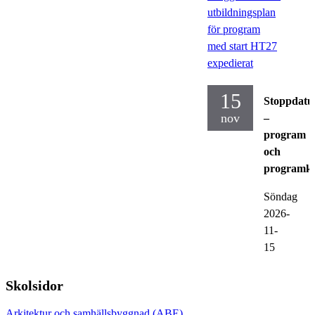
utbildningsplan
för program
med start HT27
expedierat
15
Stoppdat
nov
–
program
och
programku
Söndag
2026-
11-
15
Skolsidor
Arkitektur och samhällsbyggnad (ABE)