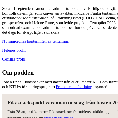
Sedan 1 september samordnas administrationen av skriftlig och digita
kontrollskrivningar som kräver tentavakter, inklusive Funka-tentamin
examinationsadministration
, på utbildningsstöd (EDO). Hör Cecilia, 
gruppchefen, och Helene Rune, som ledde projektet Tentapilot 2023 om
samordnad examinationsadministration och hur det påverkar studenter
det dags för skarpt läge i stor skala.
Nu samordnas hanteringen av tentamina
Helenes profil
Cecilias profil
Om podden
Johan Fridell fikasnackar med gäster från eller utanför KTH om framti
och KTH:s förändringsprogram
Framtidens utbildning
i synnerhet.
Fikasnackspodd varannan onsdag från hösten 2
Från 28 augusti kommer Fikasnack om framtidens utbildning att kör