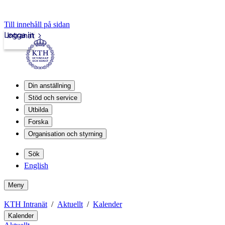
Till innehåll på sidan
Logga in
Intranät
Din anställning
Stöd och service
Utbilda
Forska
Organisation och styrning
Sök
English
Meny
KTH Intranät
Aktuellt
Kalender
Kalender