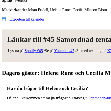
Språk:
svenska
Medverkande:
Johan Fridell, Helene Rune, Cecilia Månson Blom
Exportera till kalender
Länkar till #45 Samordnad tent
Lyssna på
Spotify #45
/Se på
Youtube #45
/Se med textning på
K
Dagens gäster: Helene Rune och Cecilia 
Har du frågor till Helene och Cecilia?
Då är du välkommen att
mejla frågorna i förväg
till
framtiden@k