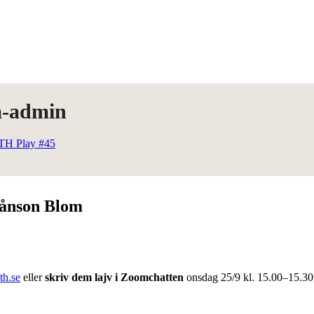
a-admin
TH Play #45
Månson Blom
th.se
eller
skriv dem
lajv i Zoomchatten
onsdag 25/9 kl. 15.00–15.30