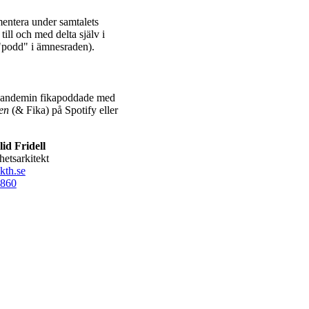
mentera under samtalets
ill och med delta själv i
"podd" i ämnesraden).
apandemin fikapoddade med
en
(& Fika) på Spotify eller
id Fridell
hetsarkitekt
kth.se
860