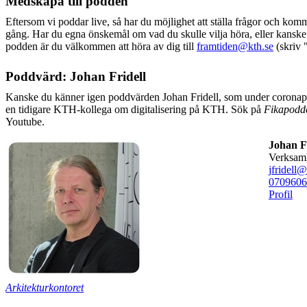
Medskapa till podden
Eftersom vi poddar live, så har du möjlighet att ställa frågor och kom
gång. Har du egna önskemål om vad du skulle vilja höra, eller kanske t
podden är du välkommen att höra av dig till
framtiden@kth.se
(skriv 
Poddvärd: Johan Fridell
Kanske du känner igen poddvärden Johan Fridell, som under coron
en tidigare KTH-kollega om digitalisering på KTH. Sök på
Fikapodd
Youtube.
Johan Fl
verksam
jfridell@
0709606
Profil
Arkitekturkontoret