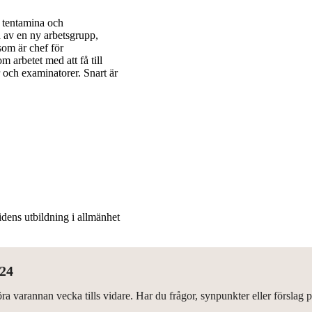
l tentamina och
a av en ny arbetsgrupp,
som är chef för
 arbetet med att få till
 och examinatorer. Snart är
dens utbildning i allmänhet
024
a varannan vecka tills vidare. Har du frågor, synpunkter eller förslag 