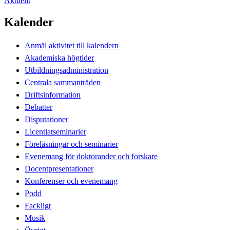
Aktuellt
Kalender
Anmäl aktivitet till kalendern
Akademiska högtider
Utbildningsadministration
Centrala sammanträden
Driftsinformation
Debatter
Disputationer
Licentiatseminarier
Föreläsningar och seminarier
Evenemang för doktorander och forskare
Docentpresentationer
Konferenser och evenemang
Podd
Fackligt
Musik