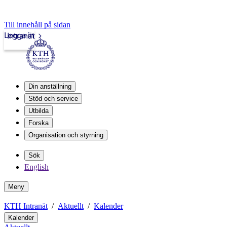
Till innehåll på sidan
Logga in
Intranät
Din anställning
Stöd och service
Utbilda
Forska
Organisation och styrning
Sök
English
Meny
KTH Intranät
Aktuellt
Kalender
Kalender