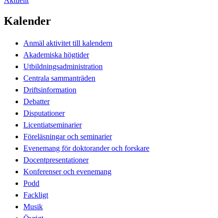
Aktuellt
Kalender
Anmäl aktivitet till kalendern
Akademiska högtider
Utbildningsadministration
Centrala sammanträden
Driftsinformation
Debatter
Disputationer
Licentiatseminarier
Föreläsningar och seminarier
Evenemang för doktorander och forskare
Docentpresentationer
Konferenser och evenemang
Podd
Fackligt
Musik