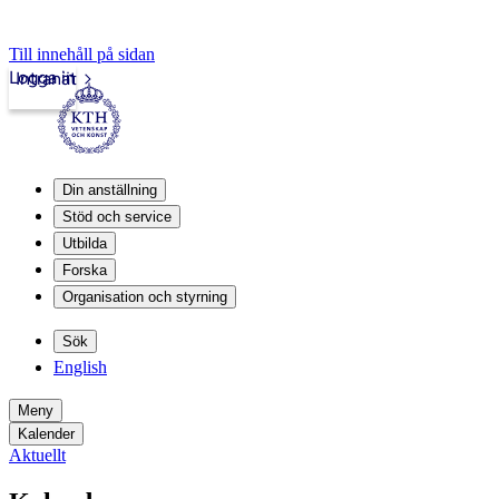
Till innehåll på sidan
Logga in
Intranät
Din anställning
Stöd och service
Utbilda
Forska
Organisation och styrning
Sök
English
Meny
Kalender
Aktuellt