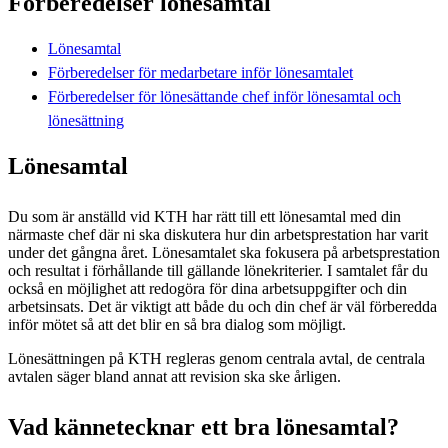
Förberedelser lönesamtal
Lönesamtal
Förberedelser för medarbetare inför lönesamtalet
Förberedelser för lönesättande chef inför lönesamtal och
lönesättning
Lönesamtal
Du som är anställd vid KTH har rätt till ett lönesamtal med din
närmaste chef där ni ska diskutera hur din arbetsprestation har varit
under det gångna året. Lönesamtalet ska fokusera på arbetsprestation
och resultat i förhållande till gällande lönekriterier. I samtalet får du
också en möjlighet att redogöra för dina arbetsuppgifter och din
arbetsinsats. Det är viktigt att både du och din chef är väl förberedda
inför mötet så att det blir en så bra dialog som möjligt.
Lönesättningen på KTH regleras genom centrala avtal, de centrala
avtalen säger bland annat att revision ska ske årligen.
Vad kännetecknar ett bra lönesamtal?