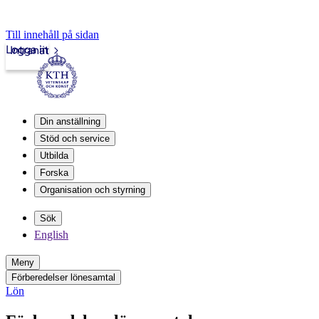
Till innehåll på sidan
Logga in
Intranät
Din anställning
Stöd och service
Utbilda
Forska
Organisation och styrning
Sök
English
Meny
Förberedelser lönesamtal
Lön