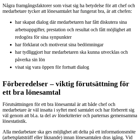
Några framgångsfaktorer som visat sig ha betydelse för att chef och
medarbetare tycker att lönesamtalet har fungerat bra, är att chefen:
har skapat dialog där medarbetaren har fått diskutera sina
arbetsuppgifter, prestation och resultat och fått möjlighet att
redogöra för sina synpunkter
har förklarat och motiverat sina bedömningar
har tydliggjort hur medarbetaren ska kunna utvecklas och
påverka sin lön
visat sig vara öppen för fortsatt dialog
Förberedelser – viktig förutsättning för
ett bra lönesamtal
Förutsättningen för ett bra lönesamtal är att både chef och
medarbetare är väl insatta i syftet med samtalet och har förberett sig
väl genom att bl.a. ta del av lönekriterier och parternas gemensamma
lönestatistik.
Alla medarbetare ska ges möjlighet att delta på ett informationsmöte
(arbetsplatsträff eller liknande) innan lönesamtalen dras igång. Vid