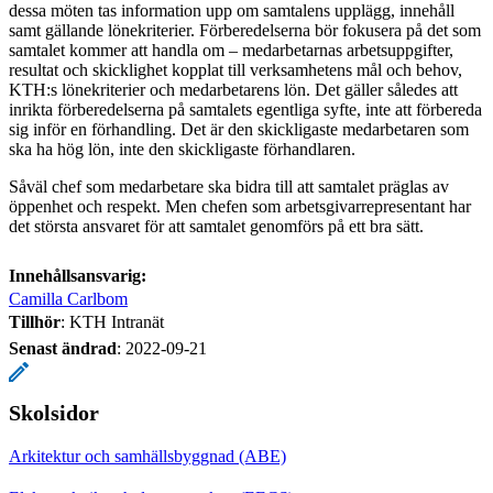
dessa möten tas information upp om samtalens upplägg, innehåll
samt gällande lönekriterier. Förberedelserna bör fokusera på det som
samtalet kommer att handla om – medarbetarnas arbetsuppgifter,
resultat och skicklighet kopplat till verksamhetens mål och behov,
KTH:s lönekriterier och medarbetarens lön. Det gäller således att
inrikta förberedelserna på samtalets egentliga syfte, inte att förbereda
sig inför en förhandling. Det är den skickligaste medarbetaren som
ska ha hög lön, inte den skickligaste förhandlaren.
Såväl chef som medarbetare ska bidra till att samtalet präglas av
öppenhet och respekt. Men chefen som arbetsgivarrepresentant har
det största ansvaret för att samtalet genomförs på ett bra sätt.
Innehållsansvarig:
Camilla Carlbom
Tillhör
: KTH Intranät
Senast ändrad
:
2022-09-21
Skolsidor
Arkitektur och samhällsbyggnad (ABE)