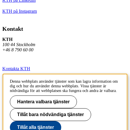
KTH på LinkedIn
KTH på Instagram
Kontakt
KTH
100 44 Stockholm
+46 8 790 60 00
Kontakta KTH
Jobba på KTH
Denna webbplats använder tjänster som kan lagra information om
dig och hur du använder denna webbplats. Vissa tjänster är
Press och media
nödvändiga för att webbplatsen ska fungera och andra är valbara.
Faktura och betalning KTH
Hantera valbara tjänster
Om KTH:s webbplatser
Tillåt bara nödvändiga tjänster
Tillgänglighetsredogörelse
Tillåt alla tjänster