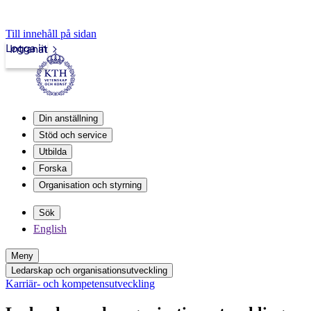
Till innehåll på sidan
Logga in
Intranät
Din anställning
Stöd och service
Utbilda
Forska
Organisation och styrning
Sök
English
Meny
Ledarskap och organisationsutveckling
Karriär- och kompetensutveckling