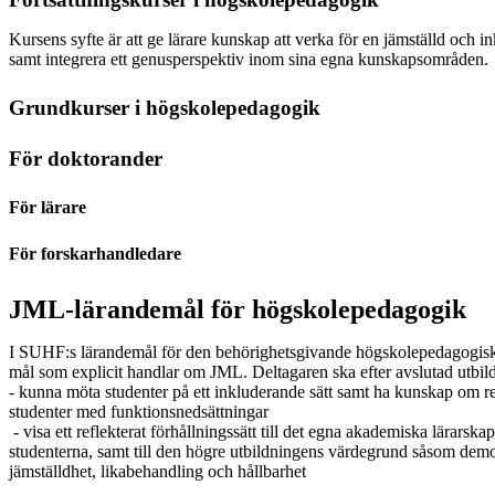
Kursens syfte är att ge lärare kunskap att verka för en jämställd och 
samt integrera ett genusperspektiv inom sina egna kunskapsområden.
Grundkurser i högskolepedagogik
För doktorander
För lärare
För forskarhandledare
JML-lärandemål för högskolepedagogik
I SUHF:s lärandemål för den behörighetsgivande högskolepedagogiska
mål som explicit handlar om JML. Deltagaren ska efter avslutad utbil
- kunna möta studenter på ett inkluderande sätt samt ha kunskap om r
studenter med funktionsnedsättningar
- visa ett reflekterat förhållningssätt till det egna akademiska lärarskape
studenterna, samt till den högre utbildningens värdegrund såsom demokr
jämställdhet, likabehandling och hållbarhet