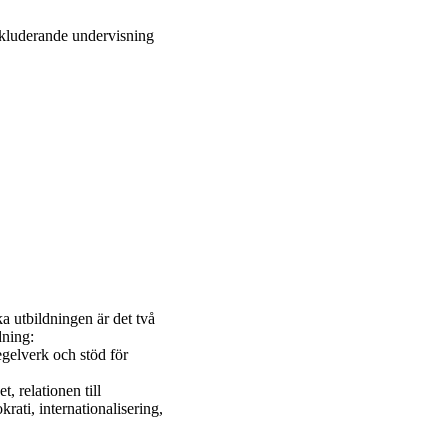
inkluderande undervisning
 utbildningen är det två
dning:
egelverk och stöd för
t, relationen till
ati, internationalisering,