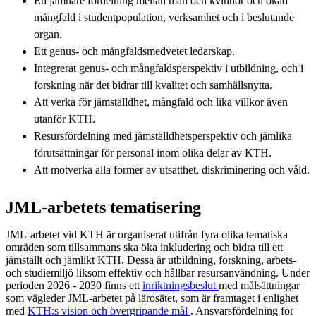
En jämnare fördelning mellan män och kvinnor och ökad
mångfald i studentpopulation, verksamhet och i beslutande
organ.
Ett genus- och mångfaldsmedvetet ledarskap.
Integrerat genus- och mångfaldsperspektiv i utbildning, och i
forskning när det bidrar till kvalitet och samhällsnytta.
Att verka för jämställdhet, mångfald och lika villkor även
utanför KTH.
Resursfördelning med jämställdhetsperspektiv och jämlika
förutsättningar för personal inom olika delar av KTH.
Att motverka alla former av utsatthet, diskriminering och våld.
JML-arbetets tematisering
JML-arbetet vid KTH är organiserat utifrån fyra olika tematiska
områden som tillsammans ska öka inkludering och bidra till ett
jämställt och jämlikt KTH. Dessa är utbildning, forskning, arbets-
och studiemiljö liksom effektiv och hållbar resursanvändning. Under
perioden 2026 - 2030 finns ett
inriktningsbeslut
med målsättningar
som vägleder JML-arbetet på lärosätet, som är framtaget i enlighet
med
KTH:s vision och övergripande mål
. Ansvarsfördelning för