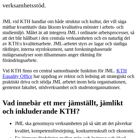
verksamhetsstöd.
JML vid KTH handlar om både struktur och kultur, det vill säga
mätbar kvantitativ data liksom kvalitativa mönster i arbets- och
studiemiljö. Målet är att integrera JML i ordinarie arbetsprocesser, så
att det blir hållbart i den centrala verksamheten och en naturlig del
av KTH:s kvalitetsarbete. JML-arbetet styrs av lagar och statliga
riktlinjer, interna styrdokument, samt forskningsbaserade
nulägesanalyser som tillsammans anger riktning för
förändringsarbete.
Vid KTH finns en central samordnande funktion för JML.
KTH
Equality Office
har uppdrag av rektor och ledning att strategiskt och
praktiskt driva och stödja JML arbetet inom hela organisationen,
gentemot fakultet, stödverksamhet och studentorganisationer.
Vad innebär ett mer jämställt, jämlikt
och inkluderande KTH?
JML ska genomsyra verksamheten på så sätt att det påverkar
kvalitet, kompetensförsörjning, konkurrenskraft och ekonomi.