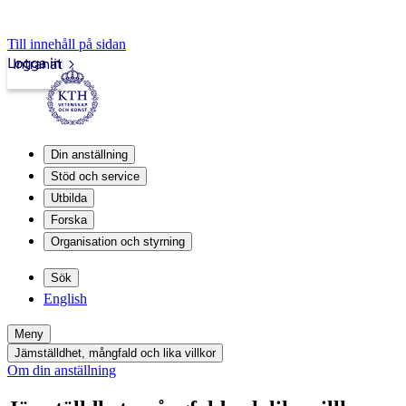
Till innehåll på sidan
Logga in
Intranät
Din anställning
Stöd och service
Utbilda
Forska
Organisation och styrning
Sök
English
Meny
Jämställdhet, mångfald och lika villkor
Om din anställning