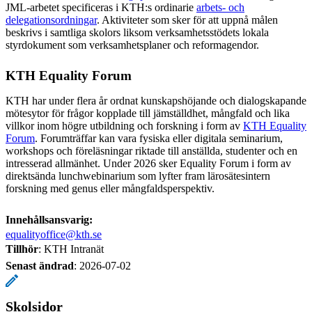
JML-arbetet specificeras i KTH:s ordinarie
arbets- och
delegationsordningar
. Aktiviteter som sker för att uppnå målen
beskrivs i samtliga skolors liksom verksamhetsstödets lokala
styrdokument som verksamhetsplaner och reformagendor.
KTH Equality Forum
KTH har under flera år ordnat kunskapshöjande och dialogskapande
mötesytor för frågor kopplade till jämställdhet, mångfald och lika
villkor inom högre utbildning och forskning i form av
KTH Equality
Forum
. Forumträffar kan vara fysiska eller digitala seminarium,
workshops och föreläsningar riktade till anställda, studenter och en
intresserad allmänhet. Under 2026 sker Equality Forum i form av
direktsända lunchwebinarium som lyfter fram lärosätesintern
forskning med genus eller mångfaldsperspektiv.
Innehållsansvarig:
equalityoffice@kth.se
Tillhör
: KTH Intranät
Senast ändrad
:
2026-07-02
Skolsidor