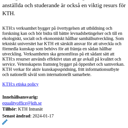
anställda och studerande är också en viktig resurs för
KTH.
KTH:s verksamhet bygger på övertygelsen att utbildning och
forskning kan och bör bidra till bättre levnadsbetingelser och till en
ekologiskt, socialt och ekonomiskt hållbar samhällsutveckling. Som
tekniskt universitet har KTH ett särskilt ansvar för att utveckla och
förmedla kunskap som behövs för att främja en sådan hållbar
utveckling. Verksamheten ska genomföras på ett sådant sätt att
KTH:s resurser används effektivt utan att ge avkall på kvalitet och
service. Vetenskapens framsteg bygger på öppenhet och samverkan.
KTH verkar för aktiv kunskapsspridning, fritt informationsutbyte
och nationellt såväl som internationellt samarbete.
KTH:s etiska policy
Innehållsansvarig:
equalityoffice@kth.se
Tillhör
: KTH Intranät
Senast ändrad
:
2024-01-17