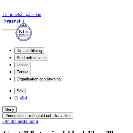
Till innehåll på sidan
Logga in
Intranät
Din anställning
Stöd och service
Utbilda
Forska
Organisation och styrning
Sök
English
Meny
Jämställdhet, mångfald och lika villkor
Om din anställning