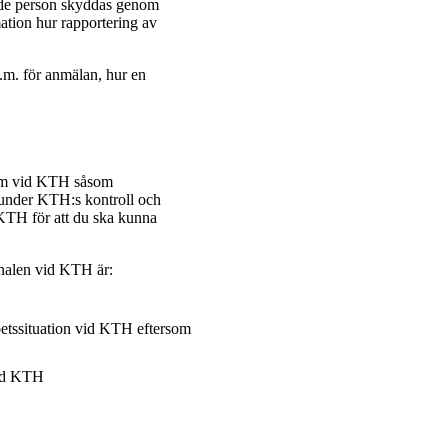
ande person skyddas genom
ation hur rapportering av
.m. för anmälan, hur en
sam vid KTH såsom
e under KTH:s kontroll och
 KTH för att du ska kunna
nalen vid KTH är:
betssituation vid KTH eftersom
vid KTH