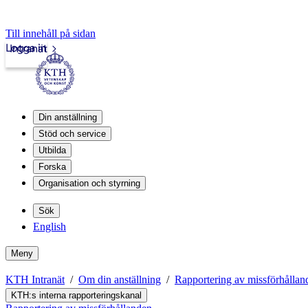
Till innehåll på sidan
Logga in
Intranät
Din anställning
Stöd och service
Utbilda
Forska
Organisation och styrning
Sök
English
Meny
KTH Intranät
Om din anställning
Rapportering av missförhållan
KTH:s interna rapporteringskanal