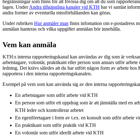
begränsningar som finns för att fövissa dig om att du som rapporter
lagen. Under
Andra tillgängliga kanaler vid KTH
har vi samlat inform
andra former av eventuella missförhållanden kan göras.
Under rubriken
Hur anmäler man
finns infomation om e-postadress m
anmälan hanteras och vilka uppgifter anmälan bör innehålla.
Vem kan anmäla
KTH:s interna rapporteringskanal kan användas av dig som är verk
arbetstagare, volontär, praktikant eller person som annars utför arbet
ledning. Det krävs således att du har utfört någon form av arbete hos
rapportera i den interna rapporteringskanalen.
Exempel på vem som kan använda sig av den interna rapporteringska
En arbetstagare som utför arbete vid KTH
En person som utför ett uppdrag som är att jämställa med en ar
KTH leder och kontrollerar arbetet
En egenföretagare i form av t.ex. en konsult som utför arbete 
En praktikant som utför praktik vid KTH
En volontär som utför ideellt arbete vid KTH