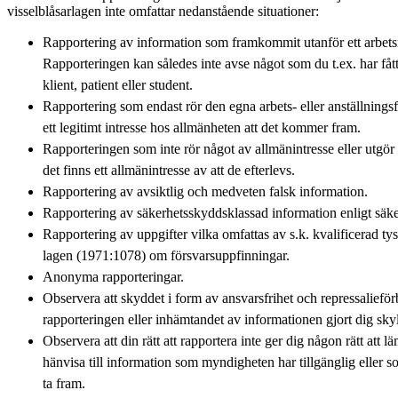
visselblåsarlagen inte omfattar nedanstående situationer:
Rapportering av information som framkommit utanför ett arbet
Rapporteringen kan således inte avse något som du t.ex. har fåt
klient, patient eller student.
Rapportering som endast rör den egna arbets- eller anställningsf
ett legitimt intresse hos allmänheten att det kommer fram.
Rapporteringen som inte rör något av allmänintresse eller utgör 
det finns ett allmänintresse av att de efterlevs.
Rapportering av avsiktlig och medveten falsk information.
Rapportering av säkerhetsskyddsklassad information enligt säk
Rapportering av uppgifter vilka omfattas av s.k. kvalificerad tyst
lagen (1971:1078) om försvarsuppfinningar.
Anonyma rapporteringar.
Observera att skyddet i form av ansvarsfrihet och repressalieför
rapporteringen eller inhämtandet av informationen gjort dig skyld
Observera att din rätt att rapportera inte ger dig någon rätt att l
hänvisa till information som myndigheten har tillgänglig eller 
ta fram.