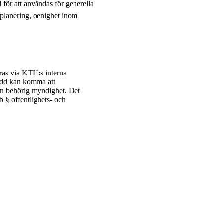
 för att användas för generella
splanering, oenighet inom
ras via KTH:s interna
kydd kan komma att
nan behörig myndighet. Det
 b § offentlighets- och