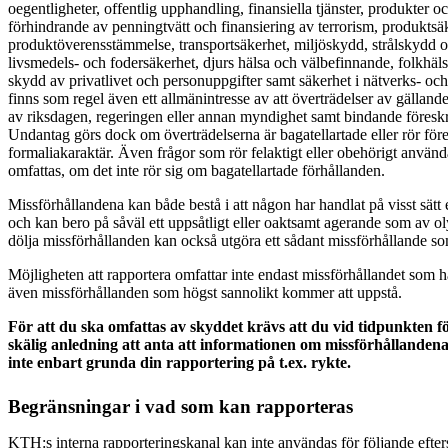
oegentligheter, offentlig upphandling, finansiella tjänster, produkter
förhindrande av penningtvätt och finansiering av terrorism, produktsä
produktöverensstämmelse, transportsäkerhet, miljöskydd, strålskydd o
livsmedels- och fodersäkerhet, djurs hälsa och välbefinnande, folkhä
skydd av privatlivet och personuppgifter samt säkerhet i nätverks- oc
finns som regel även ett allmänintresse av att överträdelser av gälland
av riksdagen, regeringen eller annan myndighet samt bindande föresk
Undantag görs dock om överträdelserna är bagatellartade eller rör före
formaliakaraktär. Även frågor som rör felaktigt eller obehörigt använ
omfattas, om det inte rör sig om bagatellartade förhållanden.
Missförhållandena kan både bestå i att någon har handlat på visst sätt e
och kan bero på såväl ett uppsåtligt eller oaktsamt agerande som av ol
dölja missförhållanden kan också utgöra ett sådant missförhållande 
Möjligheten att rapportera omfattar inte endast missförhållandet som h
även missförhållanden som högst sannolikt kommer att uppstå.
För att du ska omfattas av skyddet krävs att du vid tidpunkten 
skälig anledning att anta att informationen om missförhållandena
inte enbart grunda din rapportering på t.ex. rykte.
Begränsningar i vad som kan rapporteras
KTH:s interna rapporteringskanal kan inte användas för följande efte