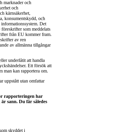
 och marknader och
kerhet och
ch kärnsäkerhet,
lsa, konsumentskydd, och
h informationssystem. Det
e föreskrifter som meddelats
rifter från EU kommer fram.
skrifter av ren
dande av allmänna tillgångar
ller underlåtit att handla
yckshändelser. Ett försök att
som man kan rapportera om.
ar uppstått utan omfattar
för rapporteringen har
 är sann. Du får således
rsom skyddet i