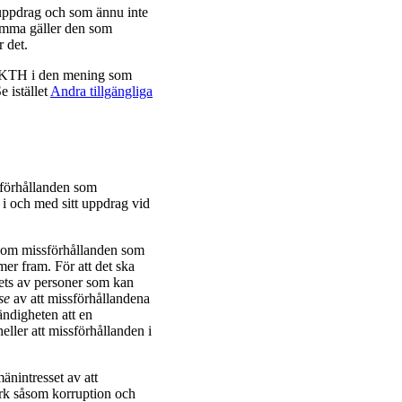
 uppdrag och som ännu inte
amma gäller den som
 det.
d KTH i den mening som
e istället
Andra tillgängliga
.
sförhållanden som
 och med sitt uppdrag vid
r om missförhållanden som
mmer fram. För att det ska
rets av personer som kan
se
av att missförhållandena
ändigheten att en
heller att missförhållanden i
änintresset av att
rk såsom korruption och