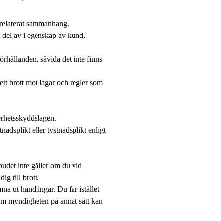
srelaterat sammanhang.
t del av i egenskap av kund,
örhållanden, såvida det inte finns
ett brott mot lagar och regler som
erhetsskyddslagen.
nadsplikt eller tystnadsplikt enligt
budet inte gäller om du vid
ig till brott.
ämna ut handlingar. Du får istället
som myndigheten på annat sätt kan