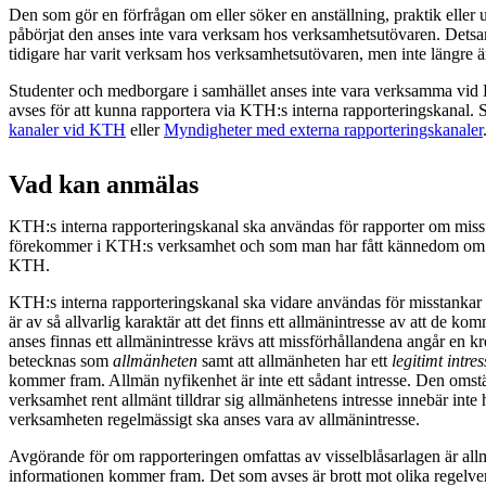
Den som gör en förfrågan om eller söker en anställning, praktik eller
påbörjat den anses inte vara verksam hos verksamhetsutövaren. Dets
tidigare har varit verksam hos verksamhetsutövaren, men inte längre är
Studenter och medborgare i samhället anses inte vara verksamma vi
avses för att kunna rapportera via KTH:s interna rapporteringskanal. S
kanaler vid KTH
eller
Myndigheter med externa rapporteringskanaler
Vad kan anmälas
KTH:s interna rapporteringskanal ska användas för rapporter om mis
förekommer i KTH:s verksamhet och som man har fått kännedom om i
KTH.
KTH:s interna rapporteringskanal ska vidare användas för misstanka
är av så allvarlig karaktär att det finns ett allmänintresse av att de ko
anses finnas ett allmänintresse krävs att missförhållandena angår en k
betecknas som
allmänheten
samt att allmänheten har ett
legitimt intres
kommer fram. Allmän nyfikenhet är inte ett sådant intresse. Den omst
verksamhet rent allmänt tilldrar sig allmänhetens intresse innebär inte 
verksamheten regelmässigt ska anses vara av allmänintresse.
Avgörande för om rapporteringen omfattas av visselblåsarlagen är allm
informationen kommer fram. Det som avses är brott mot olika regelve