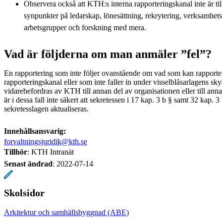
Observera också att KTH:s interna rapporteringskanal inte är till
synpunkter på ledarskap, lönesättning, rekrytering, verksamhet
arbetsgrupper och forskning med mera.
Vad är följderna om man anmäler ”fel”?
En rapportering som inte följer ovanstående om vad som kan rapporte
rapporteringskanal eller som inte faller in under visselblåsarlagens s
vidarebefordras av KTH till annan del av organisationen eller till an
är i dessa fall inte säkert att sekretessen i 17 kap. 3 b § samt 32 kap. 3
sekretesslagen aktualiseras.
Innehållsansvarig:
forvaltningsjuridik@kth.se
Tillhör
: KTH Intranät
Senast ändrad
:
2022-07-14
Skolsidor
Arkitektur och samhällsbyggnad (ABE)