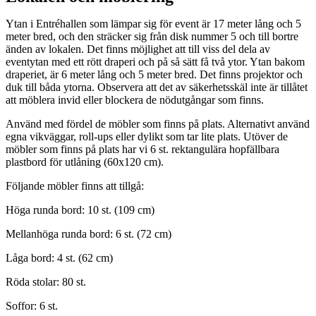
Ytan i Entréhallen som lämpar sig för event är 17 meter lång och 5
meter bred, och den sträcker sig från disk nummer 5 och till bortre
änden av lokalen. Det finns möjlighet att till viss del dela av
eventytan med ett rött draperi och på så sätt få två ytor. Ytan bakom
draperiet, är 6 meter lång och 5 meter bred. Det finns projektor och
duk till båda ytorna. Observera att det av säkerhetsskäl inte är tillåtet
att möblera invid eller blockera de nödutgångar som finns.
Använd med fördel de möbler som finns på plats. Alternativt använd
egna vikväggar, roll-ups eller dylikt som tar lite plats. Utöver de
möbler som finns på plats har vi 6 st. rektangulära hopfällbara
plastbord för utlåning (60x120 cm).
Följande möbler finns att tillgå:
Höga runda bord: 10 st. (109 cm)
Mellanhöga runda bord: 6 st. (72 cm)
Låga bord: 4 st. (62 cm)
Röda stolar: 80 st.
Soffor: 6 st.