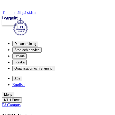
Till innehåll på sidan
Logga in
Intranät
Din anställning
Stöd och service
Utbilda
Forska
Organisation och styrning
Sök
English
Meny
KTH Entré
På Campus