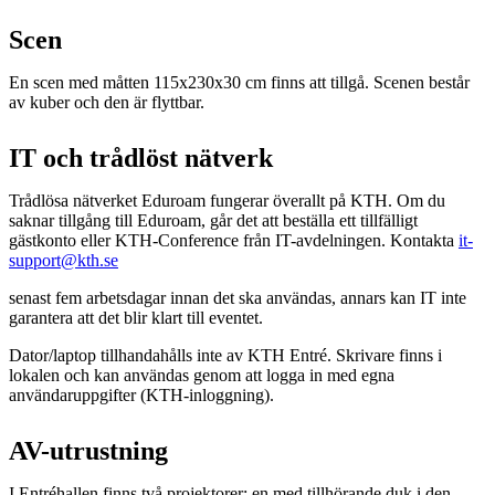
Scen
En scen med måtten 115x230x30 cm finns att tillgå. Scenen består
av kuber och den är flyttbar.
IT och trådlöst nätverk
Trådlösa nätverket Eduroam fungerar överallt på KTH. Om du
saknar tillgång till Eduroam, går det att beställa ett tillfälligt
gästkonto eller KTH-Conference från IT-avdelningen. Kontakta
it-
support@kth.se
senast fem arbetsdagar innan det ska användas, annars kan IT inte
garantera att det blir klart till eventet.
Dator/laptop tillhandahålls inte av KTH Entré. Skrivare finns i
lokalen och kan användas genom att logga in med egna
användaruppgifter (KTH-inloggning).
AV-utrustning
I Entréhallen finns två projektorer: en med tillhörande duk i den