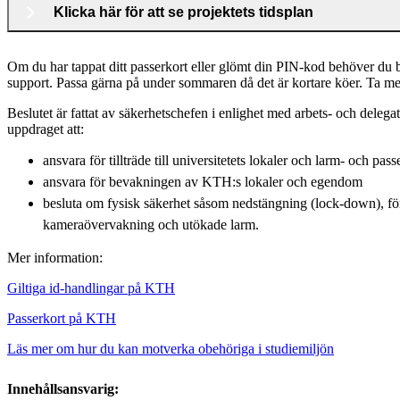
Klicka här för att se projektets tidsplan
Om du har tappat ditt passerkort eller glömt din PIN-kod behöver du
support. Passa gärna på under sommaren då det är kortare köer. Ta me
Beslutet är fattat av säkerhetschefen i enlighet med arbets- och deleg
uppdraget att:
ansvara för tillträde till universitetets lokaler och larm- och pas
ansvara för bevakningen av KTH:s lokaler och egendom
besluta om fysisk säkerhet såsom nedstängning (lock-down), förä
kameraövervakning och utökade larm.
Mer information:
Giltiga id-handlingar på KTH
Passerkort på KTH
Läs mer om hur du kan motverka obehöriga i studiemiljön
Innehållsansvarig: