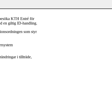
 besöka KTH Entré för
d en giltig ID-handling.
ationsordningen som styr
sersystem
ndringar i tillträde,