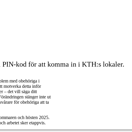
a PIN-kod för att komma in i KTH:s lokaler.
oblem med obehöriga i
tt motverka detta inför
– det vill säga ditt
örändringen stänger inte ut
vårare för obehöriga att ta
 sommaren och hösten 2025.
ch arbetet sker etappvis.