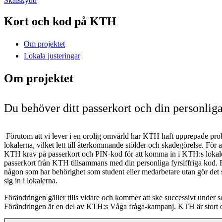
Skalskydd
Kort och kod på KTH
Om projektet
Lokala justeringar
Om projektet
Du behöver ditt passerkort och din personlig
Förutom att vi lever i en orolig omvärld har KTH haft upprepade pr
lokalerna, vilket lett till återkommande stölder och skadegörelse. För a
KTH krav på passerkort och PIN-kod för att komma in i KTH:s lokaler 
passerkort från KTH tillsammans med din personliga fyrsiffriga kod. F
någon som har behörighet som student eller medarbetare utan gör det s
sig in i lokalerna.
Förändringen gäller tills vidare och kommer att ske successivt under
Förändringen är en del av KTH:s Våga fråga-kampanj. KTH är stort o