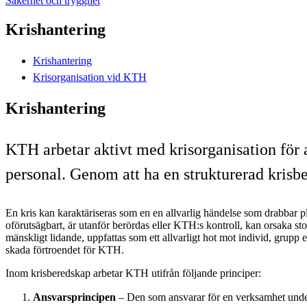
Säkerhet och trygghet
Krishantering
Krishantering
Krisorganisation vid KTH
Krishantering
KTH arbetar aktivt med krisorganisation för 
personal. Genom att ha en strukturerad krisbe
En kris kan karaktäriseras som en en allvarlig händelse som drabbar pl
oförutsägbart, är utanför berördas eller KTH:s kontroll, kan orsaka stor
mänskligt lidande, uppfattas som ett allvarligt hot mot individ, grupp e
skada förtroendet för KTH.
Inom krisberedskap arbetar KTH utifrån följande principer:
Ansvarsprincipen
– Den som ansvarar för en verksamhet unde