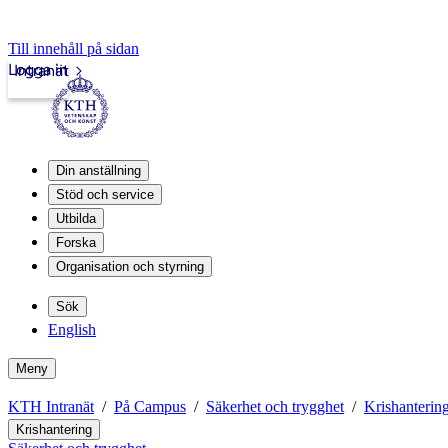
Till innehåll på sidan
Logga in
Intranät
Din anställning
Stöd och service
Utbilda
Forska
Organisation och styrning
Sök
English
Meny
KTH Intranät
På Campus
Säkerhet och trygghet
Krishanterin
Krishantering