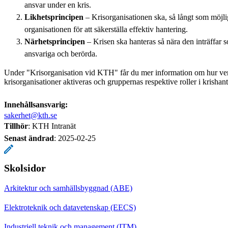
ansvar under en kris.
Likhetsprincipen
– Krisorganisationen ska, så långt som möjlig
organisationen för att säkerställa effektiv hantering.
Närhetsprincipen
– Krisen ska hanteras så nära den inträffar s
ansvariga och berörda.
Under "Krisorganisation vid KTH" får du mer information om hur v
krisorganisationer aktiveras och gruppernas respektive roller i krishant
Innehållsansvarig:
sakerhet@kth.se
Tillhör
: KTH Intranät
Senast ändrad
:
2025-02-25
Skolsidor
Arkitektur och samhällsbyggnad (ABE)
Elektroteknik och datavetenskap (EECS)
Industriell teknik och management (ITM)