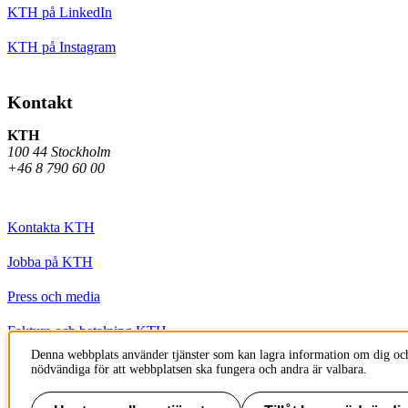
KTH på LinkedIn
KTH på Instagram
Kontakt
KTH
100 44 Stockholm
+46 8 790 60 00
Kontakta KTH
Jobba på KTH
Press och media
Faktura och betalning KTH
Denna webbplats använder tjänster som kan lagra information om dig och
Om KTH:s webbplatser
nödvändiga för att webbplatsen ska fungera och andra är valbara.
Tillgänglighetsredogörelse