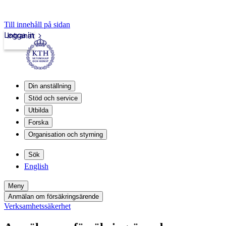
Till innehåll på sidan
Logga in
Intranät
Din anställning
Stöd och service
Utbilda
Forska
Organisation och styrning
Sök
English
Meny
Anmälan om försäkringsärende
Verksamhetssäkerhet