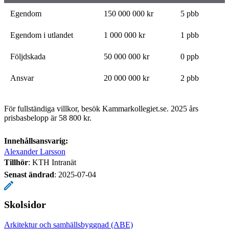
Egendom
150 000 000 kr
5 pbb
Egendom i utlandet
1 000 000 kr
1 pbb
Följdskada
50 000 000 kr
0 ppb
Ansvar
20 000 000 kr
2 pbb
För fullständiga villkor, besök Kammarkollegiet.se. 2025 års
prisbasbelopp är 58 800 kr.
Innehållsansvarig:
Alexander Larsson
Tillhör
: KTH Intranät
Senast ändrad
:
2025-07-04
Skolsidor
Arkitektur och samhällsbyggnad (ABE)