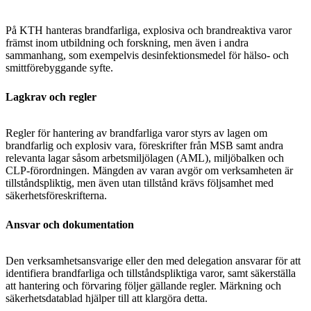
På KTH hanteras brandfarliga, explosiva och brandreaktiva varor
främst inom utbildning och forskning, men även i andra
sammanhang, som exempelvis desinfektionsmedel för hälso- och
smittförebyggande syfte.
Lagkrav och regler
Regler för hantering av brandfarliga varor styrs av lagen om
brandfarlig och explosiv vara, föreskrifter från MSB samt andra
relevanta lagar såsom arbetsmiljölagen (AML), miljöbalken och
CLP-förordningen. Mängden av varan avgör om verksamheten är
tillståndspliktig, men även utan tillstånd krävs följsamhet med
säkerhetsföreskrifterna.
Ansvar och dokumentation
Den verksamhetsansvarige eller den med delegation ansvarar för att
identifiera brandfarliga och tillståndspliktiga varor, samt säkerställa
att hantering och förvaring följer gällande regler. Märkning och
säkerhetsdatablad hjälper till att klargöra detta.