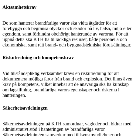
Aktsamhetskrav
De som hanterar brandfarliga varor ska vidta åtgärder för att
förebygga och begränsa olyckor och skador på liv, hälsa, miljö eller
egendom, samt förhindra obehörigt hanterande av varorna. För att
uppnå detta ska KTH ha tillräckliga resurser, både personella och
ekonomiska, samt rätt brand- och byggnadstekniska förutsättningar.
Riskutredning och kompetenskrav
Vid tillståndspliktig verksamhet krävs en riskutredning för att
dokumentera möjliga faror från brand och explosion. Det finns även
krav på kompetens, vilket innebär att de ansvariga ska ha kunskap
om lagstiftning, brandfarliga varors egenskaper och riskerna i
hanteringen.
Säkerhetsavdelningen
Säkerhetsavdelningen på KTH samordnar, vägleder och bidrar med
administrativt stöd i hanteringen av brandfarliga varor.
Säkerhetsavdelningen samverkar med tillsynsmyndigheter och