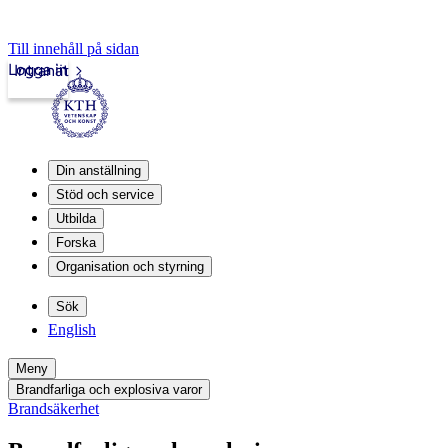
Till innehåll på sidan
Logga in
Intranät
Din anställning
Stöd och service
Utbilda
Forska
Organisation och styrning
Sök
English
Meny
Brandfarliga och explosiva varor
Brandsäkerhet