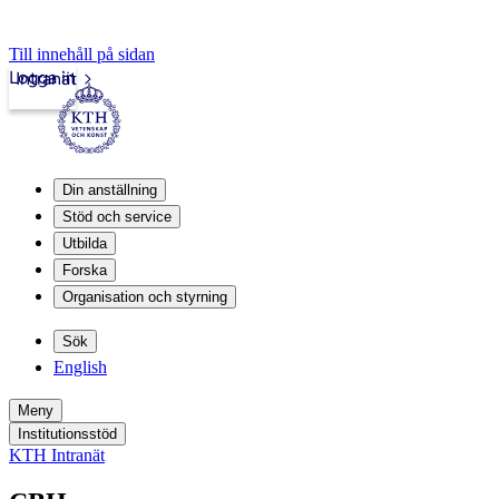
Till innehåll på sidan
Logga in
Intranät
Din anställning
Stöd och service
Utbilda
Forska
Organisation och styrning
Sök
English
Meny
Institutionsstöd
KTH Intranät