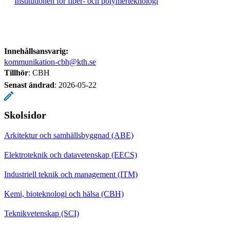
Institutionen för fiber- och polymerteknologi
Innehållsansvarig:
kommunikation-cbh@kth.se
Tillhör
: CBH
Senast ändrad
:
2026-05-22
Skolsidor
Arkitektur och samhällsbyggnad (ABE)
Elektroteknik och datavetenskap (EECS)
Industriell teknik och management (ITM)
Kemi, bioteknologi och hälsa (CBH)
Teknikvetenskap (SCI)