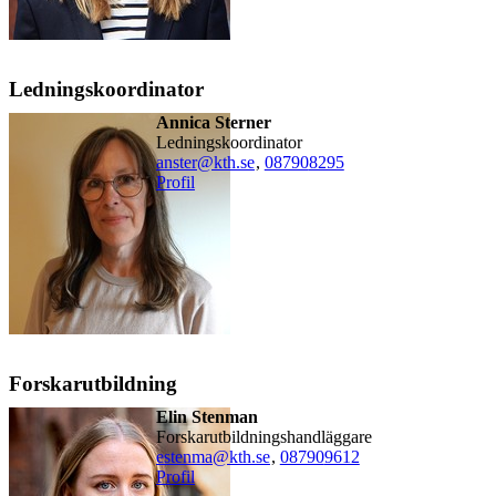
Ledningskoordinator
Annica Sterner
ledningskoordinator
anster@kth.se
,
08790
8295
Profil
Forskarutbildning
Elin Stenman
forskarutbildningshandläggare
estenma@kth.se
,
08790
9612
Profil