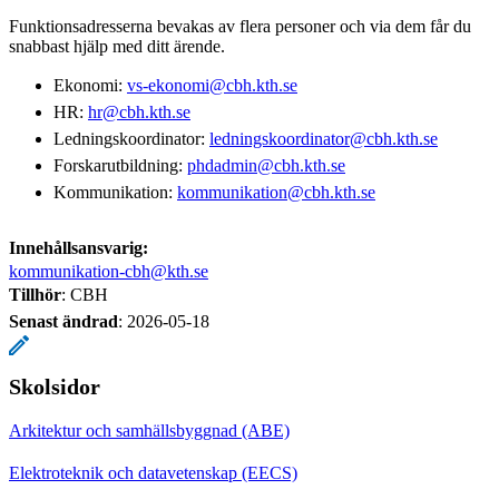
Funktionsadresserna bevakas av flera personer och via dem får du
snabbast hjälp med ditt ärende.
Ekonomi:
vs-ekonomi@cbh.kth.se
HR:
hr@cbh.kth.se
Ledningskoordinator:
ledningskoordinator@cbh.kth.se
Forskarutbildning:
phdadmin@cbh.kth.se
Kommunikation:
kommunikation@cbh.kth.se
Innehållsansvarig:
kommunikation-cbh@kth.se
Tillhör
: CBH
Senast ändrad
:
2026-05-18
Skolsidor
Arkitektur och samhällsbyggnad (ABE)
Elektroteknik och datavetenskap (EECS)