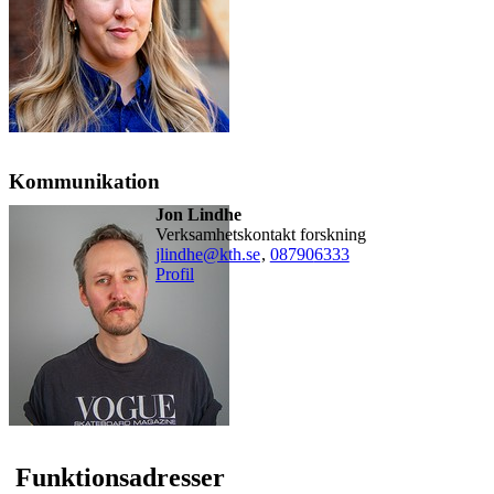
Kommunikation
Jon Lindhe
Verksamhetskontakt forskning
jlindhe@kth.se
,
08790
6333
Profil
Funktionsadresser