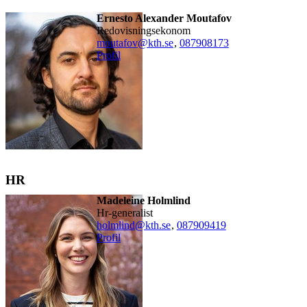
Ernesto Alexander Moutafov
redovisningsekonom
moutafov@kth.se
,
08790
8173
Profil
HR
Madeleine Holmlind
hr-generalist
holmlind@kth.se
,
08790
9419
Profil