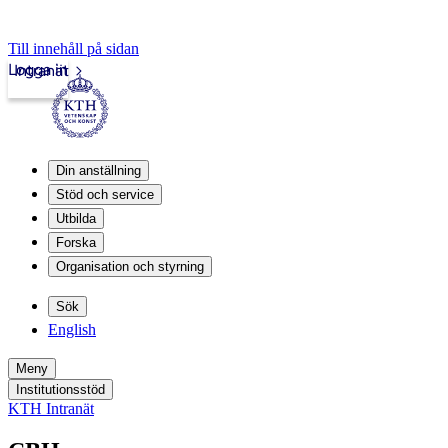
Till innehåll på sidan
Logga in
Intranät
Din anställning
Stöd och service
Utbilda
Forska
Organisation och styrning
Sök
English
Meny
Institutionsstöd
KTH Intranät