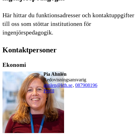
Här hittar du funktionsadresser och kontaktuppgifter
till oss som stöttar institutionen för
ingenjörspedagogik.
Kontaktpersoner
Ekonomi
Pia Ahnlén
redovisningsansvarig
ahnlen@kth.se
,
08790
8196
Profil