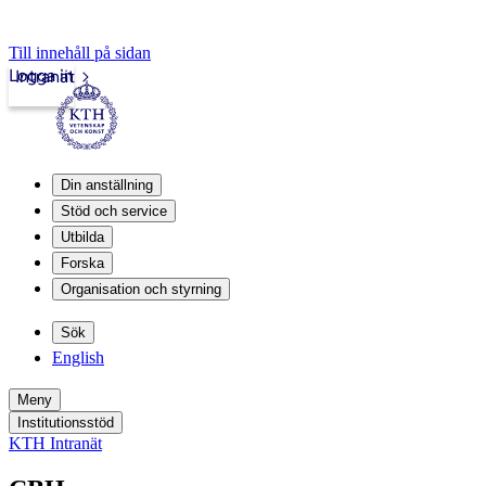
Till innehåll på sidan
Logga in
Intranät
Din anställning
Stöd och service
Utbilda
Forska
Organisation och styrning
Sök
English
Meny
Institutionsstöd
KTH Intranät