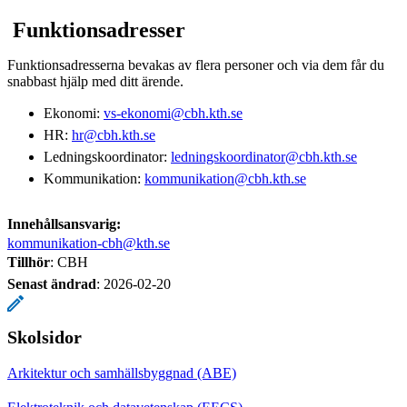
Funktionsadresser
Funktionsadresserna bevakas av flera personer och via dem får du
snabbast hjälp med ditt ärende.
Ekonomi:
vs-ekonomi@cbh.kth.se
HR:
hr@cbh.kth.se
Ledningskoordinator:
ledningskoordinator@cbh.kth.se
Kommunikation:
kommunikation@cbh.kth.se
Innehållsansvarig:
kommunikation-cbh@kth.se
Tillhör
: CBH
Senast ändrad
:
2026-02-20
Skolsidor
Arkitektur och samhällsbyggnad (ABE)