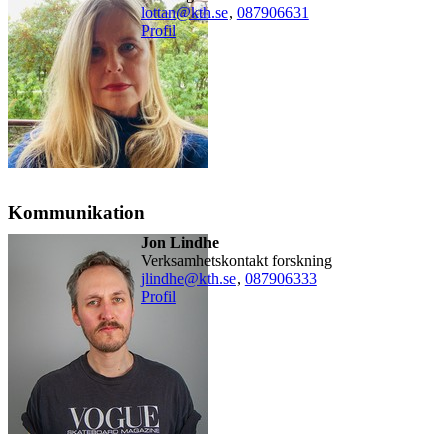
lottan@kth.se
,
08790
6631
Profil
Kommunikation
Jon Lindhe
Verksamhetskontakt forskning
jlindhe@kth.se
,
08790
6333
Profil