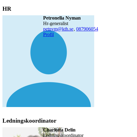
HR
Petronella Nyman
hr-generalist
petnym@kth.se
,
08790
6054
Profil
Ledningskoordinator
Charlotta Delin
ledningskoordinator