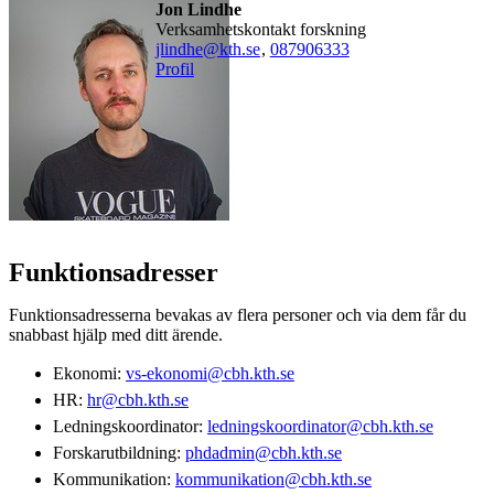
Jon Lindhe
Verksamhetskontakt forskning
jlindhe@kth.se
,
08790
6333
Profil
Funktionsadresser
Funktionsadresserna bevakas av flera personer och via dem får du
snabbast hjälp med ditt ärende.
Ekonomi:
vs-ekonomi@cbh.kth.se
HR:
hr@cbh.kth.se
Ledningskoordinator:
ledningskoordinator@cbh.kth.se
Forskarutbildning:
phdadmin@cbh.kth.se
Kommunikation:
kommunikation@cbh.kth.se