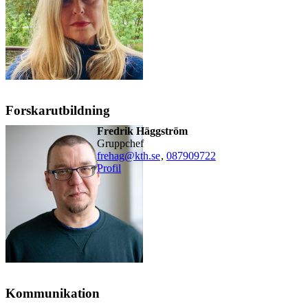
Forskarutbildning
Fredrik Häggström
gruppchef
frehag@kth.se
,
08790
9722
Profil
Kommunikation