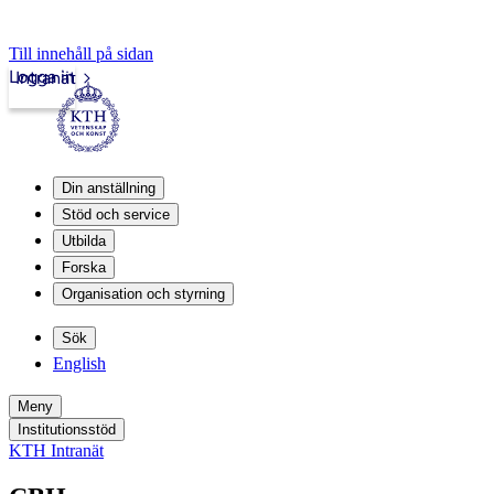
Till innehåll på sidan
Logga in
Intranät
Din anställning
Stöd och service
Utbilda
Forska
Organisation och styrning
Sök
English
Meny
Institutionsstöd
KTH Intranät