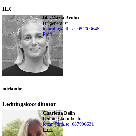
HR
Ida-Maria Bruhn
hr-generalist
imbruhn@kth.se
,
08790
8646
Profil
miriamhe
Ledningskoordinator
Charlotta Delin
ledningskoordinator
lottan@kth.se
,
08790
6631
Profil