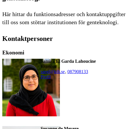
Här hittar du funktionsadresser och kontaktuppgifter
till oss som stöttar institutionen för genteknologi.
Kontaktpersoner
Ekonomi
Samira El Garda Lahoucine
ekonom
saegl@kth.se
,
08790
8133
Profil
Susanne de Meyere