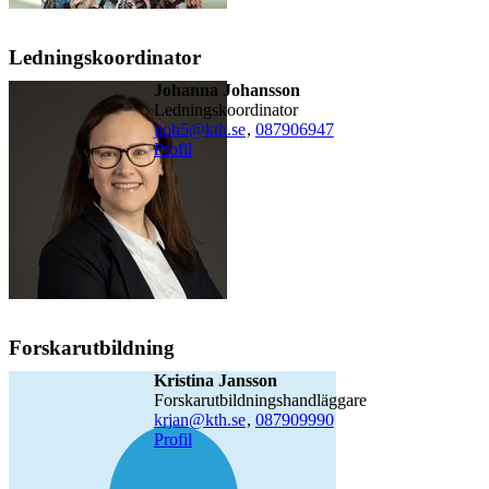
Ledningskoordinator
Johanna Johansson
ledningskoordinator
jjoh5@kth.se
,
08790
6947
Profil
Forskarutbildning
Kristina Jansson
forskarutbildningshandläggare
krjan@kth.se
,
08790
9990
Profil