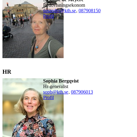
redovisningsekonom
susandm@kth.se
,
08790
8150
Profil
HR
Sophia Bergqvist
hr-generalist
sopb@kth.se
,
08790
6013
Profil