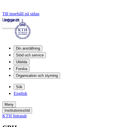
Till innehåll på sidan
Logga in
Intranät
Din anställning
Stöd och service
Utbilda
Forska
Organisation och styrning
Sök
English
Meny
Institutionsstöd
KTH Intranät