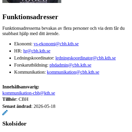
Funktionsadresser
Funktionsadresserna bevakas av flera personer och via dem får du
snabbast hjälp med ditt ärende.
Ekonomi:
vs-ekonomi@cbh.kth.se
HR:
hr@cbh.kth.se
Ledningskoordinator:
ledningskoordinator@cbh.kth.se
Forskarutbildning:
phdadmin@cbh.kth.se
Kommunikation:
kommunikation@cbh.kth.se
Innehållsansvarig:
kommunikation-cbh@kth.se
Tillhör
: CBH
Senast ändrad
:
2026-05-18
Skolsidor