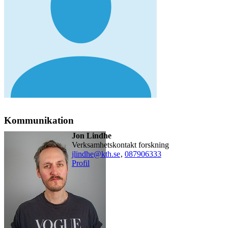
Kommunikation
Jon Lindhe
Verksamhetskontakt forskning
jlindhe@kth.se
,
08790
6333
Profil