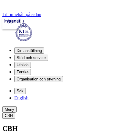
Till innehåll på sidan
Logga in
Intranät
Din anställning
Stöd och service
Utbilda
Forska
Organisation och styrning
Sök
English
Meny
CBH
CBH