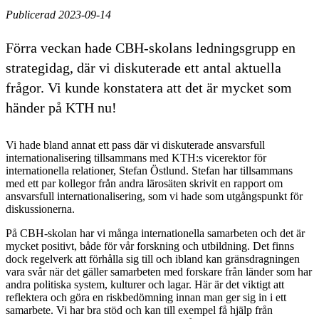
Publicerad 2023-09-14
Förra veckan hade CBH-skolans ledningsgrupp en
strategidag, där vi diskuterade ett antal aktuella
frågor. Vi kunde konstatera att det är mycket som
händer på KTH nu!
Vi hade bland annat ett pass där vi diskuterade ansvarsfull
internationalisering tillsammans med KTH:s vicerektor för
internationella relationer, Stefan Östlund. Stefan har tillsammans
med ett par kollegor från andra lärosäten skrivit en rapport om
ansvarsfull internationalisering, som vi hade som utgångspunkt för
diskussionerna.
På CBH-skolan har vi många internationella samarbeten och det är
mycket positivt, både för vår forskning och utbildning. Det finns
dock regelverk att förhålla sig till och ibland kan gränsdragningen
vara svår när det gäller samarbeten med forskare från länder som har
andra politiska system, kulturer och lagar. Här är det viktigt att
reflektera och göra en riskbedömning innan man ger sig in i ett
samarbete. Vi har bra stöd och kan till exempel få hjälp från