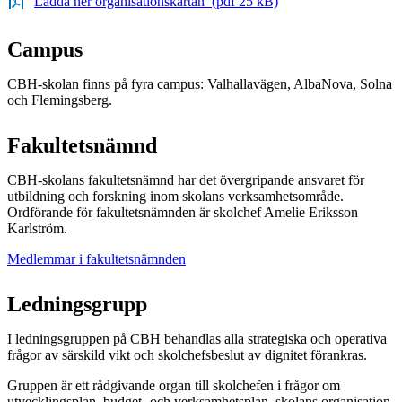
Ladda ner organisationskartan (pdf 25 kB)
Campus
CBH-skolan finns på fyra campus: Valhallavägen, AlbaNova, Solna
och Flemingsberg.
Fakultetsnämnd
CBH-skolans fakultetsnämnd har det övergripande ansvaret för
utbildning och forskning inom skolans verksamhetsområde.
Ordförande för fakultetsnämnden är skolchef Amelie Eriksson
Karlström.
Medlemmar i fakultetsnämnden
Ledningsgrupp
I ledningsgruppen på CBH behandlas alla strategiska och operativa
frågor av särskild vikt och skolchefsbeslut av dignitet förankras.
Gruppen är ett rådgivande organ till skolchefen i frågor om
utvecklingsplan, budget- och verksamhetsplan, skolans organisation,