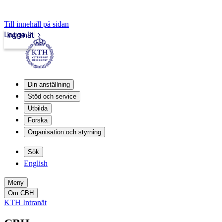
Till innehåll på sidan
Logga in
Intranät
Din anställning
Stöd och service
Utbilda
Forska
Organisation och styrning
Sök
English
Meny
Om CBH
KTH Intranät