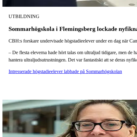
UTBILDNING
Sommarhögskola i Flemingsberg lockade nyfikna
CBH:s forskare undervisade högstadieelever under en dag när C
– De flesta eleverna hade hört talas om ultraljud tidigare, men de h
hantera ultraljudsutrustningen. Det var fantastiskt att se deras nyf
Intresserade högstadieelever labbade på Sommarhögskolan