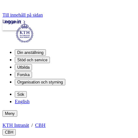
Till innehåll på sidan
Logga in
Intranät
Din anställning
Stöd och service
Utbilda
Forska
Organisation och styrning
Sök
English
Meny
KTH Intranät
CBH
CBH