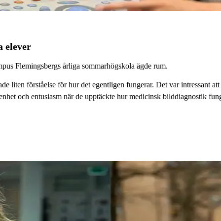
 elever
ampus Flemingsbergs årliga sommarhögskola ägde rum.
ade liten förståelse för hur det egentligen fungerar. Det var intressant 
ikenhet och entusiasm när de upptäckte hur medicinsk bilddiagnostik fung