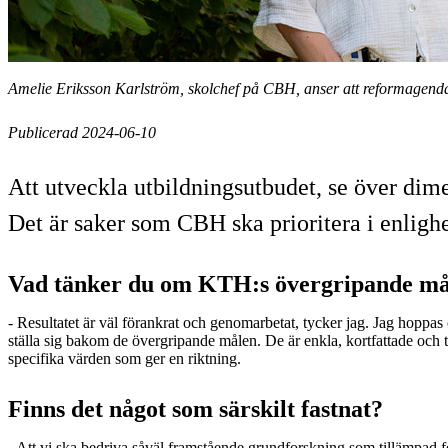
Amelie Eriksson Karlström, skolchef på CBH, anser att reformagendans
Publicerad 2024-06-10
Att utveckla utbildningsutbudet, se över dime
Det är saker som CBH ska prioritera i enlig
Vad tänker du om KTH:s övergripande mål
- Resultatet är väl förankrat och genomarbetat, tycker jag. Jag hoppas
ställa sig bakom de övergripande målen. De är enkla, kortfattade och 
specifika värden som ger en riktning.
Finns det något som särskilt fastnat?
- Att vi ska bedriva såväl framstående grundforskning som tillämpad f