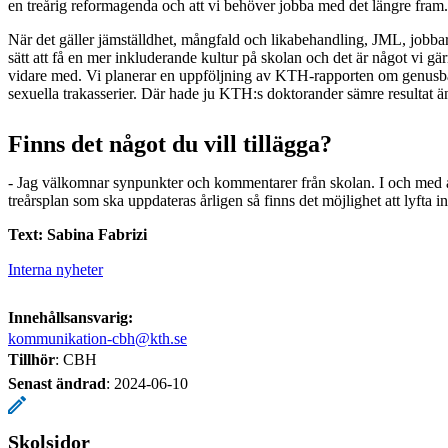
en treårig reformagenda och att vi behöver jobba med det längre fram.
När det gäller jämställdhet, mångfald och likabehandling, JML, jobbar
sätt att få en mer inkluderande kultur på skolan och det är något vi gär
vidare med. Vi planerar en uppföljning av KTH-rapporten om genusba
sexuella trakasserier. Där hade ju KTH:s doktorander sämre resultat än
Finns det något du vill tillägga?
- Jag välkomnar synpunkter och kommentarer från skolan. I och med at
treårsplan som ska uppdateras årligen så finns det möjlighet att lyfta in
Text: Sabina Fabrizi
Interna nyheter
Innehållsansvarig:
kommunikation-cbh@kth.se
Tillhör
: CBH
Senast ändrad
:
2024-06-10
Skolsidor