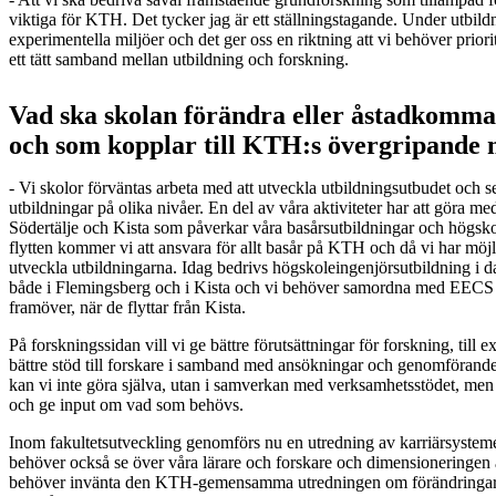
viktiga för KTH. Det tycker jag är ett ställningstagande. Under utbildn
experimentella miljöer och det ger oss en riktning att vi behöver priorit
ett tätt samband mellan utbildning och forskning.
Vad ska skolan förändra eller åstadkomma
och som kopplar till KTH:s övergripande 
- Vi skolor förväntas arbeta med att utveckla utbildningsutbudet och 
utbildningar på olika nivåer. En del av våra aktiviteter har att göra m
Södertälje och Kista som påverkar våra basårsutbildningar och högsk
flytten kommer vi att ansvara för allt basår på KTH och då vi har möj
utveckla utbildningarna. Idag bedrivs högskoleingenjörsutbildning i d
både i Flemingsberg och i Kista och vi behöver samordna med EECS
framöver, när de flyttar från Kista.
På forskningssidan vill vi ge bättre förutsättningar för forskning, till 
bättre stöd till forskare i samband med ansökningar och genomförande
kan vi inte göra själva, utan i samverkan med verksamhetsstödet, me
och ge input om vad som behövs.
Inom fakultetsutveckling genomförs nu en utredning av karriärsyste
behöver också se över våra lärare och forskare och dimensioneringen a
behöver invänta den KTH-gemensamma utredningen om förändringar i