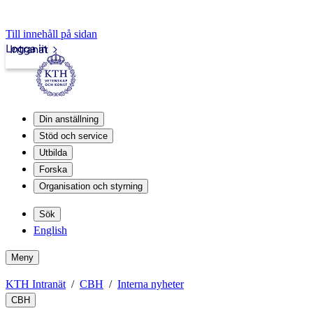
Till innehåll på sidan
Logga in
Intranät
Din anställning
Stöd och service
Utbilda
Forska
Organisation och styrning
Sök
English
Meny
KTH Intranät
CBH
Interna nyheter
CBH