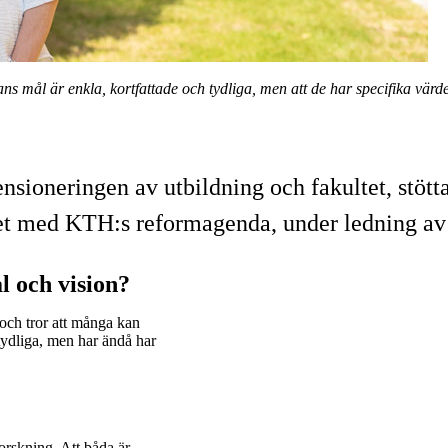
 mål är enkla, kortfattade och tydliga, men att de har specifika värde
nsioneringen av utbildning och fakultet, stött
het med KTH:s reformagenda, under ledning av
 och vision?
 och tror att många kan
tydliga, men har ändå har
orskning. Att båda är