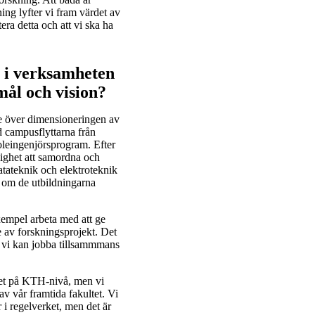
ing lyfter vi fram värdet av
era detta och att vi ska ha
 i verksamheten
mål och vision?
se över dimensioneringen av
ed campusflyttarna från
oleingenjörsprogram. Efter
lighet att samordna och
atateknik och elektroteknik
 om de utbildningarna
exempel arbeta med att ge
 av forskningsprojekt. Det
n vi kan jobba tillsammmans
met på KTH-nivå, men vi
v vår framtida fakultet. Vi
 regelverket, men det är