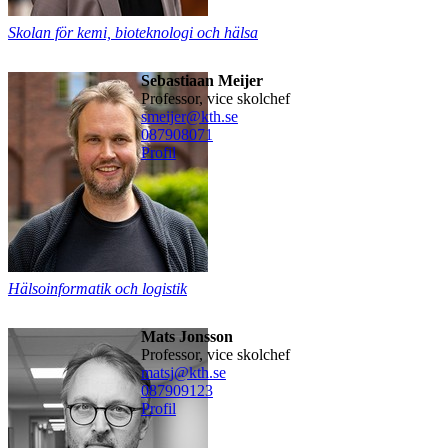
Skolan för kemi, bioteknologi och hälsa
Sebastiaan Meijer
professor, vice skolchef
smeijer@kth.se
08790
8071
Profil
Hälsoinformatik och logistik
Mats Jonsson
professor, vice skolchef
matsj@kth.se
08790
9123
Profil