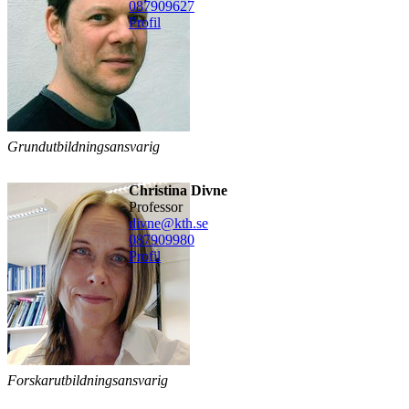
08790
9627
Profil
Grundutbildningsansvarig
Christina Divne
professor
divne@kth.se
08790
9980
Profil
Forskarutbildningsansvarig