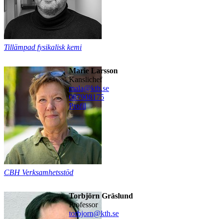
Tillämpad fysikalisk kemi
Marie Larsson
kanslichef
mala@kth.se
08790
8175
Profil
CBH Verksamhetsstöd
Torbjörn Gräslund
professor
torbjorn@kth.se