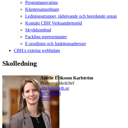
Programansvariga
Klustersamordnare
Ledningsgrupper, rådgivande och beredande organ
Kontakt CBH Verksamhetsstöd
Skyddsombud
Fackliga representanter
E-postlistor och funktionsadresser
CBH:s externa webbplats
Skolledning
Amelie Eriksson Karlström
professor, skolchef
ameliek@kth.se
08790
9978
Profil