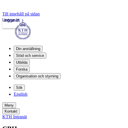
Till innehåll på sidan
Logga in
Intranät
Din anställning
Stöd och service
Utbilda
Forska
Organisation och styrning
Sök
English
Meny
Kontakt
KTH Intranät