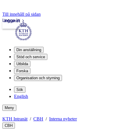
Till innehåll på sidan
Logga in
Intranät
Din anställning
Stöd och service
Utbilda
Forska
Organisation och styrning
Sök
English
Meny
KTH Intranät
CBH
Interna nyheter
CBH