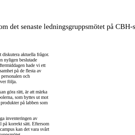
 om det senaste ledningsgruppsmötet på CBH-
diskutera aktuella frågor.
en nyligen beslutade
ftermiddagen hade vi ett
amhet på de flesta av
ör personalen och
ver följa.
an göra rätt, är att märka
olerna, som byttes ut mot
et produkter på labben som
liga inventeringen av
 på korrekt sätt. Eftersom
a campus kan det vara svårt
gruppsmötet.