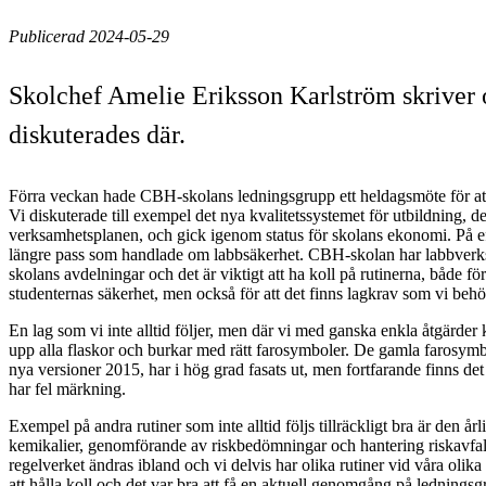
Publicerad 2024-05-29
Skolchef Amelie Eriksson Karlström skriver
diskuterades där.
Förra veckan hade CBH-skolans ledningsgrupp ett heldagsmöte för att 
Vi diskuterade till exempel det nya kvalitetssystemet för utbildning, d
verksamhetsplanen, och gick igenom status för skolans ekonomi. På e
längre pass som handlade om labbsäkerhet. CBH-skolan har labbverks
skolans avdelningar och det är viktigt att ha koll på rutinerna, både f
studenternas säkerhet, men också för att det finns lagkrav som vi behö
En lag som vi inte alltid följer, men där vi med ganska enkla åtgärder k
upp alla flaskor och burkar med rätt farosymboler. De gamla farosymb
nya versioner 2015, har i hög grad fasats ut, men fortfarande finns d
har fel märkning.
Exempel på andra rutiner som inte alltid följs tillräckligt bra är den år
kemikalier, genomförande av riskbedömningar och hantering riskavfall
regelverket ändras ibland och vi delvis har olika rutiner vid våra olik
att hålla koll och det var bra att få en aktuell genomgång på lednings