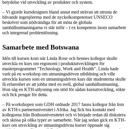
betydelse vid utveckling av produkter och system.
– Vi gjorde kursdesignen bland annat med strävan att utrusta de
blivande ingenjörerna med de nyckelkompetenser UNSECO
beskriver som nödvändiga för att möta de globala
samhällsutmaningarna vi står inför – t ex kompetens inom samarbete
och integrerad problemlösning.
Samarbete med Botswana
Idén till kursen kom när Linda Rose och hennes kollegor skulle
utveckla en kurs om ergonomi i produktutvecklingen för
masterprogrammet ”Technology, Work and Health”. Linda hade
varit på en workshop om utmaningsdriven utbildning och ville
utveckla kursen som en utmaningsdriven kurs där studenterna skulle
få erfarenhet av att jobba med en reell, global samhällsutmaning.
Hon såg en KTH-utlysning om stöd för sådan kursutveckling, sökte
och fick pengar för detta.
– På workshopen som GDH ordnade 2017 fanns kollegor från fem
av KTH:s partneruniversitet i Afrika. Jag fick bra kontakt med
kollegorna från Bothouniversitetet och vi började redan då diskutera
och skissa på olika typer av samarbete. När jag sedan gick en KTH-
kurs om utveckling av utmaningsdrivna kurser öppnade sig