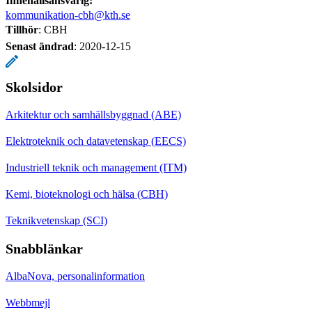
Innehållsansvarig:
kommunikation-cbh@kth.se
Tillhör
: CBH
Senast ändrad
:
2020-12-15
Skolsidor
Arkitektur och samhällsbyggnad (ABE)
Elektroteknik och datavetenskap (EECS)
Industriell teknik och management (ITM)
Kemi, bioteknologi och hälsa (CBH)
Teknikvetenskap (SCI)
Snabblänkar
AlbaNova, personalinformation
Webbmejl