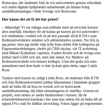
Botswana, där studenter från de två universiteten genom videolänk
och andra digitala hjälpmedel samarbetade på distans kring
samhällsutmaningar i både Sverige och Botswana.
Hur känns det att få det här priset?
– Jätteroligt! Vi var många som jobbade med att utveckla kursen:
dess innehåll, tekniken för att kunna ge kursen på två universitet i
två världsdelar i realtid och så att den passade såväl KTH:s som
Bothouniversitetets struktur och administrativa system. Nu fick ju
jag priset, men jag skulle vilja lyfta fram stödet från kollegorna på
Ergonomiavdelningen, chefer på CBH-skolan, vår IT-avdelning
med Mikael Kullström i spetsen, Anders Rosén och de övriga som
jobbar med GDH och sist, men inte minst, Ivy Mathew på
Bothouniversitetet och hennes kollegor. Utan det goda och nära
samarbetet med dem hade vi inte lyckats göra detta, säger Linda
Rose.
Tanken med kursen är, enligt Linda Rose, att studenter från KTH
och från Bothouniversitetet jobbar tillsammans i blandade grupper
med att bidra till att lösa en svensk och en botswansk
samhällsutmaning, där båda utmaningarna är snarlika. Genom ett
projekt, som stöttas av andra läraktiviteter i kursen, får de
erfarenhetsbaserad kunskap i hur man kan arbeta för att bidra till att
uppnå FN:s mål för hållbar utveckling. Fokus ligger på ergonomins