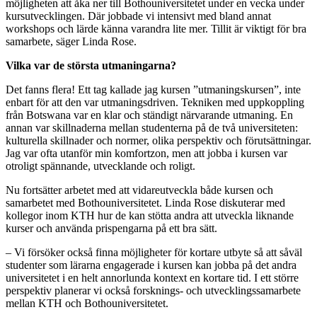
möjligheten att åka ner till Bothouniversitetet under en vecka under
kursutvecklingen. Där jobbade vi intensivt med bland annat
workshops och lärde känna varandra lite mer. Tillit är viktigt för bra
samarbete, säger Linda Rose.
Vilka var de största utmaningarna?
Det fanns flera! Ett tag kallade jag kursen ”utmaningskursen”, inte
enbart för att den var utmaningsdriven. Tekniken med uppkoppling
från Botswana var en klar och ständigt närvarande utmaning. En
annan var skillnaderna mellan studenterna på de två universiteten:
kulturella skillnader och normer, olika perspektiv och förutsättningar.
Jag var ofta utanför min komfortzon, men att jobba i kursen var
otroligt spännande, utvecklande och roligt.
Nu fortsätter arbetet med att vidareutveckla både kursen och
samarbetet med Bothouniversitetet. Linda Rose diskuterar med
kollegor inom KTH hur de kan stötta andra att utveckla liknande
kurser och använda prispengarna på ett bra sätt.
– Vi försöker också finna möjligheter för kortare utbyte så att såväl
studenter som lärarna engagerade i kursen kan jobba på det andra
universitetet i en helt annorlunda kontext en kortare tid. I ett större
perspektiv planerar vi också forsknings- och utvecklingssamarbete
mellan KTH och Bothouniversitetet.