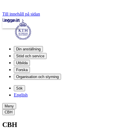
Till innehåll på sidan
Logga in
Intranät
Din anställning
Stöd och service
Utbilda
Forska
Organisation och styrning
Sök
English
Meny
CBH
CBH