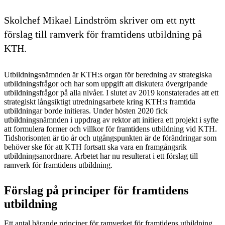
Skolchef Mikael Lindström skriver om ett nytt
förslag till ramverk för framtidens utbildning på
KTH.
Utbildningsnämnden är KTH:s organ för beredning av strategiska
utbildningsfrågor och har som uppgift att diskutera övergripande
utbildningsfrågor på alla nivåer. I slutet av 2019 konstaterades att ett
strategiskt långsiktigt utredningsarbete kring KTH:s framtida
utbildningar borde initieras. Under hösten 2020 fick
utbildningsnämnden i uppdrag av rektor att initiera ett projekt i syfte
att formulera former och villkor för framtidens utbildning vid KTH.
Tidshorisonten är tio år och utgångspunkten är de förändringar som
behöver ske för att KTH fortsatt ska vara en framgångsrik
utbildningsanordnare. Arbetet har nu resulterat i ett förslag till
ramverk för framtidens utbildning.
Förslag på principer för framtidens
utbildning
Ett antal bärande principer för ramverket för framtidens utbildning