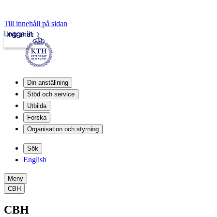
Till innehåll på sidan
Logga in
Intranät
Din anställning
Stöd och service
Utbilda
Forska
Organisation och styrning
Sök
English
Meny
CBH
CBH