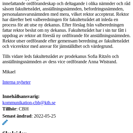
innefattande ordförandeskap och deltagande i olika nämnder och råd
såsom fakultetsrådet, anställningsnämnden, befordringsnämnden,
personalansvarsnämnden med mera, vilket rektor accepterat. Rektor
har därefter bett valberedningen för fakultetsrådet att inleda en
process för att utse ny dekanus. Efter förslag från valberedningen
fattar rektor beslut om ny dekanus. Fakultetsrådet har i sin tur fått i
uppdrag av rektor att föreslå ny ordförande för anställningsnämnden.
Rektor utser ordförande efter gemensam beredning av fakultetsrådet
och vicerektor med ansvar för jämställdhet och värdegrund.
Tills vidare leds fakultetsrådet av prodekanus Sofia Ritzén och
anställningsnämnden av dess vice ordförande Anna Wistrand.
Mikael
Interna nyheter
Innehållsansvarig:
kommunikation-cbh@kth.se
Tillhör
: CBH
Senast ändrad
:
2022-05-25