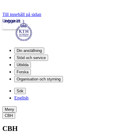
Till innehåll på sidan
Logga in
Intranät
Din anställning
Stöd och service
Utbilda
Forska
Organisation och styrning
Sök
English
Meny
CBH
CBH