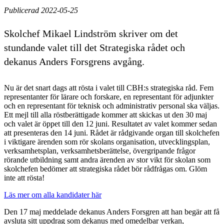
Publicerad 2022-05-25
Skolchef Mikael Lindström skriver om det
stundande valet till det Strategiska rådet och
dekanus Anders Forsgrens avgång.
Nu är det snart dags att rösta i valet till CBH:s strategiska råd. Fem
representanter för lärare och forskare, en representant för adjunkter
och en representant för teknisk och administrativ personal ska väljas.
Ett mejl till alla röstberättigade kommer att skickas ut den 30 maj
och valet är öppet till den 12 juni. Resultatet av valet kommer sedan
att presenteras den 14 juni. Rådet är rådgivande organ till skolchefen
i viktigare ärenden som rör skolans organisation, utvecklingsplan,
verksamhetsplan, verksamhetsberättelse, övergripande frågor
rörande utbildning samt andra ärenden av stor vikt för skolan som
skolchefen bedömer att strategiska rådet bör rådfrågas om. Glöm
inte att rösta!
Läs mer om alla kandidater här
Den 17 maj meddelade dekanus Anders Forsgren att han begär att få
avsluta sitt uppdrag som dekanus med omedelbar verkan,