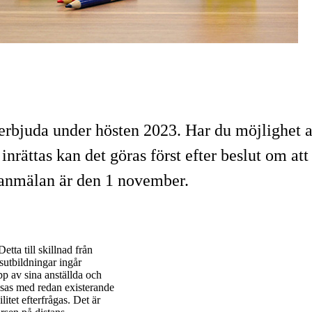
 erbjuda under hösten 2023. Har du möjlighet at
nrättas kan det göras först efter beslut om att
r anmälan är den 1 november.
tta till skillnad från
sutbildningar ingår
pp av sina anställda och
äsas med redan existerande
itet efterfrågas. Det är