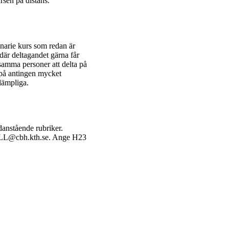
rsen på distans.
inarie kurs som redan är
där deltagandet gärna får
rksamma personer att delta på
 på antingen mycket
lämpliga.
danstående rubriker.
 LLL@cbh.kth.se. Ange H23