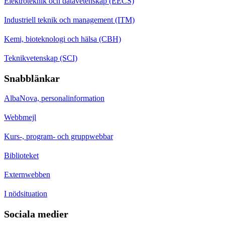
Elektroteknik och datavetenskap (EECS)
Industriell teknik och management (ITM)
Kemi, bioteknologi och hälsa (CBH)
Teknikvetenskap (SCI)
Snabblänkar
AlbaNova, personalinformation
Webbmejl
Kurs-, program- och gruppwebbar
Biblioteket
Externwebben
I nödsituation
Sociala medier