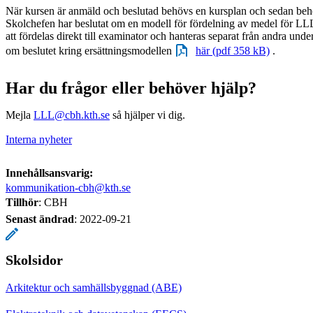
När kursen är anmäld och beslutad behövs en kursplan och sedan behö
Skolchefen har beslutat om en modell för fördelning av medel för L
att fördelas direkt till examinator och hanteras separat från andra und
om beslutet kring ersättningsmodellen
här (pdf 358 kB)
.
Har du frågor eller behöver hjälp?
Mejla
LLL@cbh.kth.se
så hjälper vi dig.
Interna nyheter
Innehållsansvarig:
kommunikation-cbh@kth.se
Tillhör
: CBH
Senast ändrad
:
2022-09-21
Skolsidor
Arkitektur och samhällsbyggnad (ABE)