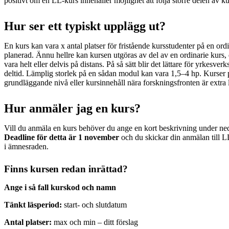
positivt om en LL-kurs innehåller möjlighet att följa större delen av ku
Hur ser ett typiskt upplägg ut?
En kurs kan vara x antal platser för fristående kursstudenter på en ord
planerad. Ännu hellre kan kursen utgöras av del av en ordinarie kurs, 
vara helt eller delvis på distans. På så sätt blir det lättare för yrkesve
deltid. Lämplig storlek på en sådan modul kan vara 1,5–4 hp. Kurser
grundläggande nivå eller kursinnehåll nära forskningsfronten är extra 
Hur anmäler jag en kurs?
Vill du anmäla en kurs behöver du ange en kort beskrivning under ne
Deadline för detta är 1 november
och du skickar din anmälan till
i ämnesraden.
Finns kursen redan inrättad?
Ange i så fall kurskod och namn
Tänkt läsperiod:
start- och slutdatum
Antal platser:
max och min – ditt förslag