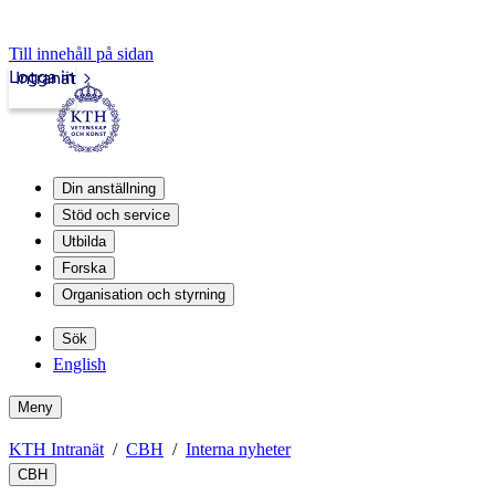
Till innehåll på sidan
Logga in
Intranät
Din anställning
Stöd och service
Utbilda
Forska
Organisation och styrning
Sök
English
Meny
KTH Intranät
CBH
Interna nyheter
CBH