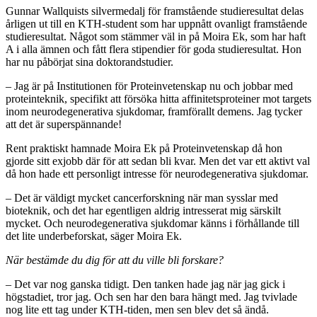
Gunnar Wallquists silvermedalj för framstående studieresultat delas
årligen ut till en KTH-student som har uppnått ovanligt framstående
studieresultat. Något som stämmer väl in på Moira Ek, som har haft
A i alla ämnen och fått flera stipendier för goda studieresultat. Hon
har nu påbörjat sina doktorandstudier.
– Jag är på Institutionen för Proteinvetenskap nu och jobbar med
proteinteknik, specifikt att försöka hitta affinitetsproteiner mot targets
inom neurodegenerativa sjukdomar, framförallt demens. Jag tycker
att det är superspännande!
Rent praktiskt hamnade Moira Ek på Proteinvetenskap då hon
gjorde sitt exjobb där för att sedan bli kvar. Men det var ett aktivt val
då hon hade ett personligt intresse för neurodegenerativa sjukdomar.
– Det är väldigt mycket cancerforskning när man sysslar med
bioteknik, och det har egentligen aldrig intresserat mig särskilt
mycket. Och neurodegenerativa sjukdomar känns i förhållande till
det lite underbeforskat, säger Moira Ek.
När bestämde du dig för att du ville bli forskare?
– Det var nog ganska tidigt. Den tanken hade jag när jag gick i
högstadiet, tror jag. Och sen har den bara hängt med. Jag tvivlade
nog lite ett tag under KTH-tiden, men sen blev det så ändå.