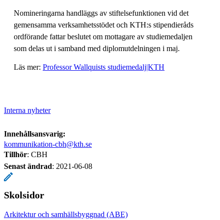
Nomineringarna handläggs av stiftelsefunktionen vid det
gemensamma verksamhetsstödet och KTH:s stipendieråds
ordförande fattar beslutet om mottagare av studiemedaljen
som delas ut i samband med diplomutdelningen i maj.
Läs mer:
Professor Wallquists studiemedalj|KTH
Interna nyheter
Innehållsansvarig:
kommunikation-cbh@kth.se
Tillhör
: CBH
Senast ändrad
:
2021-06-08
Skolsidor
Arkitektur och samhällsbyggnad (ABE)