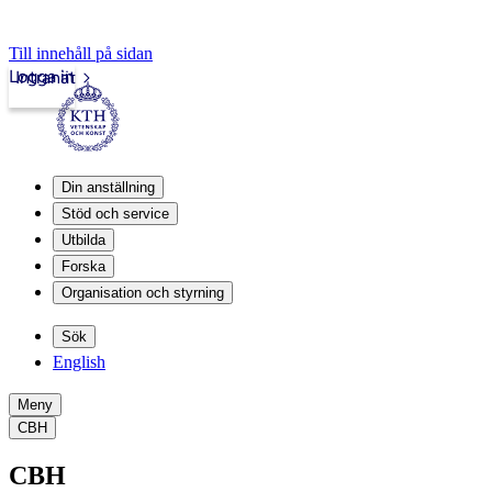
Till innehåll på sidan
Logga in
Intranät
Din anställning
Stöd och service
Utbilda
Forska
Organisation och styrning
Sök
English
Meny
CBH
CBH