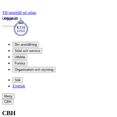
Till innehåll på sidan
Logga in
Intranät
Din anställning
Stöd och service
Utbilda
Forska
Organisation och styrning
Sök
English
Meny
CBH
CBH