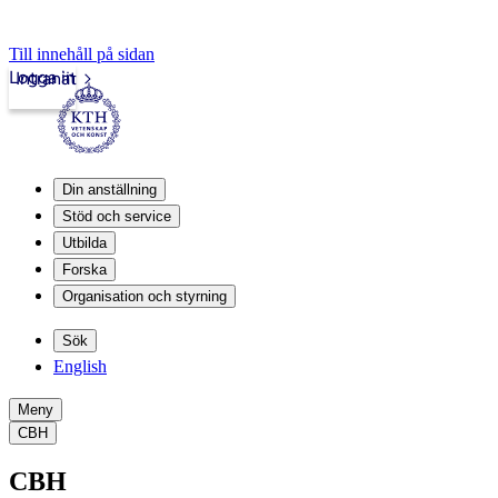
Till innehåll på sidan
Logga in
Intranät
Din anställning
Stöd och service
Utbilda
Forska
Organisation och styrning
Sök
English
Meny
CBH
CBH