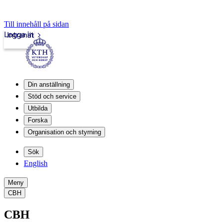
Till innehåll på sidan
Logga in
Intranät
Din anställning
Stöd och service
Utbilda
Forska
Organisation och styrning
Sök
English
Meny
CBH
CBH