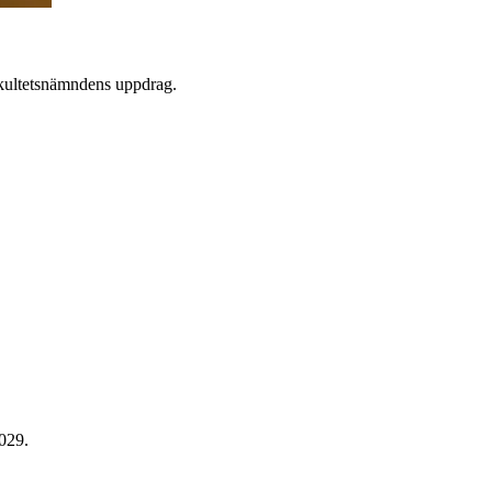
akultetsnämndens uppdrag.
2029.