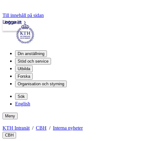
Till innehåll på sidan
Logga in
Intranät
Din anställning
Stöd och service
Utbilda
Forska
Organisation och styrning
Sök
English
Meny
KTH Intranät
CBH
Interna nyheter
CBH