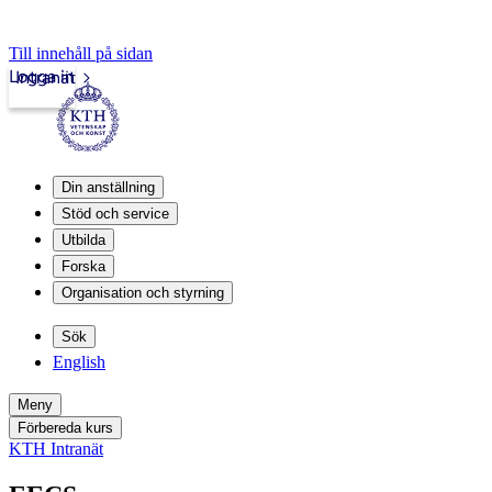
Till innehåll på sidan
Logga in
Intranät
Din anställning
Stöd och service
Utbilda
Forska
Organisation och styrning
Sök
English
Meny
Förbereda kurs
KTH Intranät