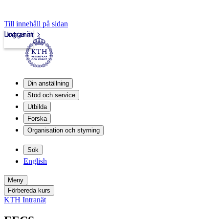
Till innehåll på sidan
Logga in
Intranät
Din anställning
Stöd och service
Utbilda
Forska
Organisation och styrning
Sök
English
Meny
Förbereda kurs
KTH Intranät