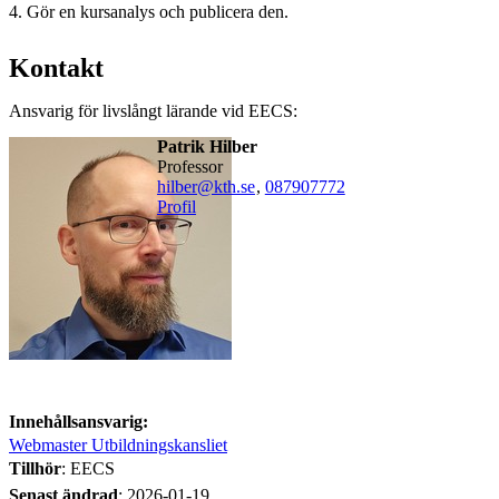
4. Gör en kursanalys och publicera den.
Kontakt
Ansvarig för livslångt lärande vid EECS:
Patrik Hilber
professor
hilber@kth.se
,
08790
7772
Profil
Innehållsansvarig:
Webmaster Utbildningskansliet
Tillhör
: EECS
Senast ändrad
:
2026-01-19