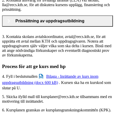
2. Kontakta ansvarig för livslångt lärande (LLA) vid skolan,
lla@eecs.kth.se, för att diskutera kursens upplägg, finansiering och
prissättning.
Prissättning av uppdragsutbildning
3. Kontakta skolans avtalskoordinator, avtal@eecs.kth.se, för att
upprätta ett avtal mellan KTH och uppdragsgivaren. Notera att
uppdragsgivaren själv väljer vilka som ska delta i kursen. Bistå med
att ange nödvändiga förkunskaper och eventuellt diagnostiskt prov
av förkunskaperna.
Process för att ge kurs med hp
4. Fyll i beslutsmallen
Bilaga - Inrättande av kurs inom
uppdragsutbildning (docx 600 kB)
. Kursen ska ha en kurskod som
slutar på U.
5. Skicka ifylld mall till kursplaner@eecs.kth.se tillsammans med en
motivering till inrättandet.
6. Kursplanen granskas av kursplansgranskningskommittén (KPK).