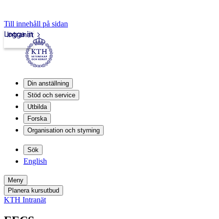
Till innehåll på sidan
Logga in
Intranät
Din anställning
Stöd och service
Utbilda
Forska
Organisation och styrning
Sök
English
Meny
Planera kursutbud
KTH Intranät