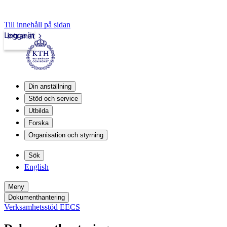
Till innehåll på sidan
Logga in
Intranät
Din anställning
Stöd och service
Utbilda
Forska
Organisation och styrning
Sök
English
Meny
Dokumenthantering
Verksamhetsstöd EECS